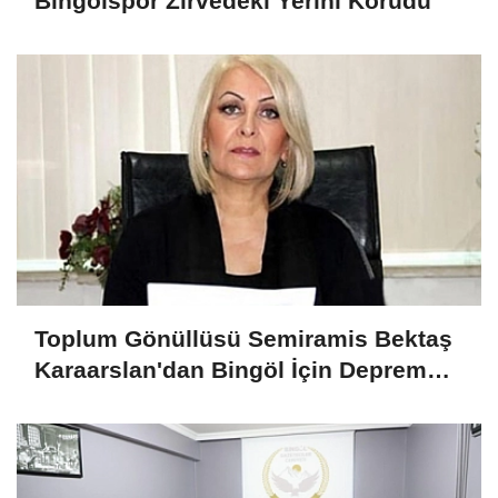
Bingölspor Zirvedeki Yerini Korudu
Toplum Gönüllüsü Semiramis Bektaş
Karaarslan'dan Bingöl İçin Deprem
Uyarısı