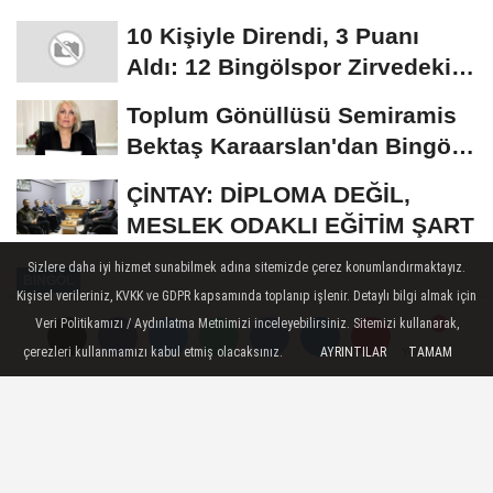
Uyarısı:...
10 Kişiyle Direndi, 3 Puanı
Aldı: 12 Bingölspor Zirvedeki
Yerini Korudu...
Toplum Gönüllüsü Semiramis
Bektaş Karaarslan'dan Bingöl
İçin Deprem...
ÇİNTAY: DİPLOMA DEĞİL,
MESLEK ODAKLI EĞİTİM ŞART
Sizlere daha iyi hizmet sunabilmek adına sitemizde çerez konumlandırmaktayız.
BINGÖL
Kişisel verileriniz, KVKK ve GDPR kapsamında toplanıp işlenir. Detaylı bilgi almak için
Yayınlanma: 25 Ocak 2026 - 16:26
Veri Politikamızı / Aydınlatma Metnimizi inceleyebilirsiniz. Sitemizi kullanarak,
çerezleri kullanmamızı kabul etmiş olacaksınız.
AYRINTILAR
TAMAM
Yorumlar
Yorumlar
10 Kişiyle Direndi, 3 Puanı Aldı: 12
Bingölspor Zirvedeki Yerini
Korudu