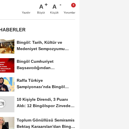
A
A
Büyüt
Küçült
Yazdır
Yorumlar
 HABERLER
Bingöl: Tarih, Kültür ve
Medeniyet Sempozyumu
Mayıs Ayında Düzenlenecek
Bingöl Cumhuriyet
Başsavcılığından
Dolandırıcılık Uyarısı:...
Raffa Türkiye
Şampiyonası’nda Bingöl
Rüzgârı Esti
10 Kişiyle Direndi, 3 Puanı
Aldı: 12 Bingölspor Zirvedeki
Yerini Korudu...
Toplum Gönüllüsü Semiramis
Bektaş Karaarslan'dan Bingöl