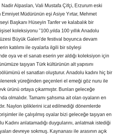
 Nadir Alpaslan, Vali Mustafa Çifçi, Erzurum eski
um Emniyet Müdürünün eşi Asiye Yırtar, Mehmet
seyi Başkanı Hüseyin Tanfer ve kalabalık bir
kişisel koleksiyonu "100.yılda 100 yıllık Anadolu
üzesi Büyük Galeri'de festival boyunca devam
n katılımı ile oyalarla ilgili bir söyleşi
de oya ve el sanatı eserin yer aldığı koleksiyon için
ünümüze taşıyan Türk kültürünün alt yapısını
ölümünü el sanatları oluşturur. Anadolu kadını hiç bir
lenerek yüreğinden geçenleri el emeği göz nuru ile
k ürünü ortaya çıkarmıştır. Bunları geleceğe
sında olmalıdır. Tamamı şahsıma ait olan oyaların en
dır. Naylon ipliklerini icat edilmediği dönemlerde
brişimler ile çalışılmış oyalar bizi geleceğe taşıyan en
u Kadını anlatamadığı duygularını, anlatmak istediği
yaları devreye sokmuş. Kaynanası ile arasının açık