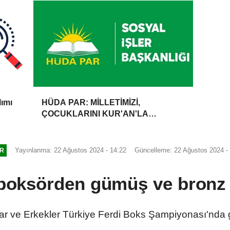
lımı
HÜDA PAR: MİLLETİMİZİ,
ÇOCUKLARINI KUR'AN'LA
BULUŞTURMAYA DAVET
EDİYORUZ
Yayınlanma: 22 Ağustos 2024 - 14:22
Güncelleme: 22 Ağustos 2024 -
R
ı boksörden gümüş ve bronz
nlar ve Erkekler Türkiye Ferdi Boks Şampiyonası'nda