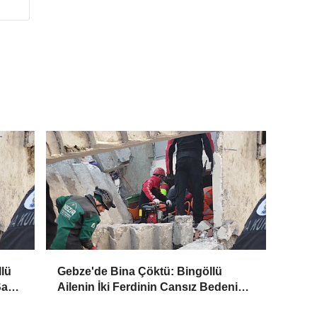
lü
Gebze'de Bina Çöktü: Bingöllü
Sağ
Ailenin İki Ferdinin Cansız Bedenine
Ulaşıldı