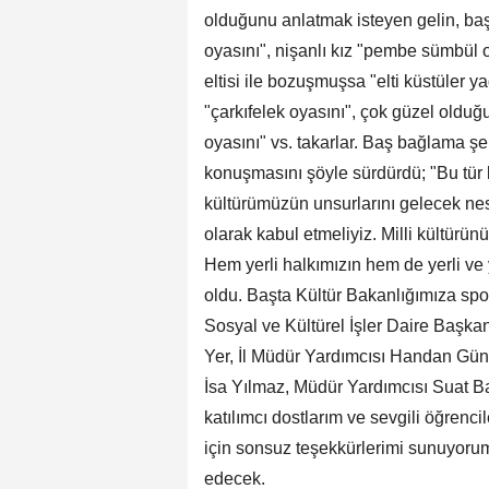
olduğunu anlatmak isteyen gelin, baş
oyasını", nişanlı kız "pembe sümbül o
eltisi ile bozuşmuşsa "elti küstüler ya
"çarkıfelek oyasını", çok güzel olduğ
oyasını" vs. takarlar. Baş bağlama şek
konuşmasını şöyle sürdürdü; "Bu tür
kültürümüzün unsurlarını gelecek nes
olarak kabul etmeliyiz. Milli kültürün
Hem yerli halkımızın hem de yerli ve y
oldu. Başta Kültür Bakanlığımıza sp
Sosyal ve Kültürel İşler Daire Başk
Yer, İl Müdür Yardımcısı Handan Gü
İsa Yılmaz, Müdür Yardımcısı Suat Ba
katılımcı dostlarım ve sevgili öğrenci
için sonsuz teşekkürlerimi sunuyoru
edecek.