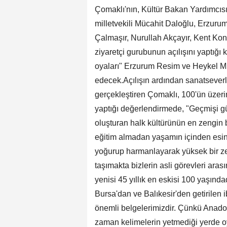
Çomaklı'nın, Kültür Bakan Yardımcısı
milletvekili Mücahit Daloğlu, Erzur
Çalmaşır, Nurullah Akçayır, Kent Kon
ziyaretçi gurubunun açılışını yaptığı 
oyaları" Erzurum Resim ve Heykel M
edecek.Açılışın ardından sanatseverleri
gerçekleştiren Çomaklı, 100'ün üzerin
yaptığı değerlendirmede, "Geçmişi g
oluşturan halk kültürünün en zengin b
eğitim almadan yaşamın içinden esin
yoğurup harmanlayarak yüksek bir zev
taşımakta bizlerin asli görevleri ara
yenisi 45 yıllık en eskisi 100 yaşında
Bursa'dan ve Balıkesir'den getirilen i
önemli belgelerimizdir. Çünkü Anadol
zaman kelimelerin yetmediği yerde o