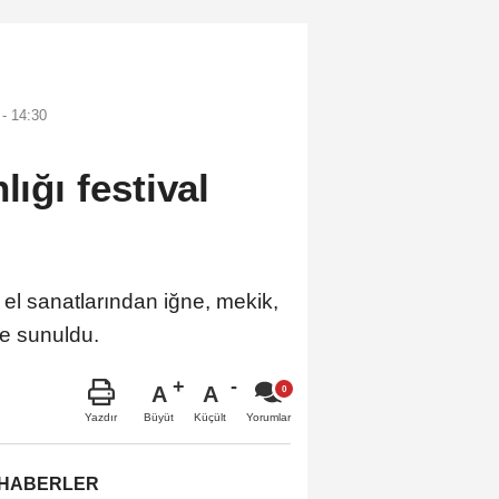
- 14:30
lığı festival
el sanatlarından iğne, mekik,
ne sunuldu.
A
A
Büyüt
Küçült
Yazdır
Yorumlar
 HABERLER