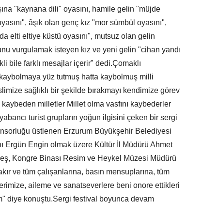
ına "kaynana dili" oyasını, hamile gelin "müjde
yasını", âşık olan genç kız "mor sümbül oyasını",
da elti eltiye küstü oyasını", mutsuz olan gelin
unu vurgulamak isteyen kız ve yeni gelin "cihan yandı
li bile farklı mesajlar içerir" dedi.Çomaklı
 kaybolmaya yüz tutmuş hatta kaybolmuş milli
limize sağlıklı bir şekilde bırakmayı kendimize görev
ü kaybeden milletler Millet olma vasfını kaybederler
abancı turist grupların yoğun ilgisini çeken bir sergi
onsorluğu üstlenen Erzurum Büyükşehir Belediyesi
anı Ergün Engin olmak üzere Kültür İl Müdürü Ahmet
neş, Kongre Binası Resim ve Heykel Müzesi Müdürü
kır ve tüm çalışanlarına, basın mensuplarına, tüm
lerimize, aileme ve sanatseverlere beni onore ettikleri
m" diye konuştu.Sergi festival boyunca devam