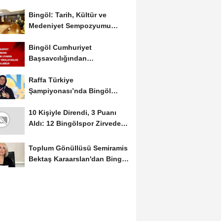
Bingöl: Tarih, Kültür ve
Medeniyet Sempozyumu
Mayıs Ayında Düzenlenecek
Bingöl Cumhuriyet
Başsavcılığından
Dolandırıcılık Uyarısı:...
Raffa Türkiye
Şampiyonası’nda Bingöl
Rüzgârı Esti
10 Kişiyle Direndi, 3 Puanı
Aldı: 12 Bingölspor Zirvedeki
Yerini Korudu...
Toplum Gönüllüsü Semiramis
Bektaş Karaarslan'dan Bingöl
İçin Deprem...