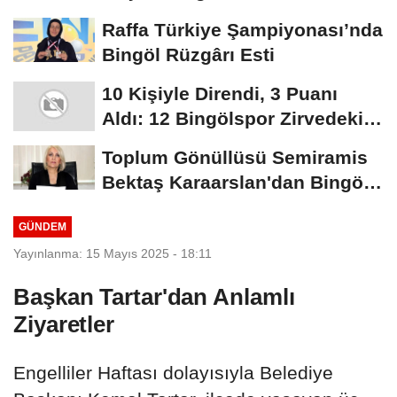
Uyarısı:...
Raffa Türkiye Şampiyonası’nda
Bingöl Rüzgârı Esti
10 Kişiyle Direndi, 3 Puanı
Aldı: 12 Bingölspor Zirvedeki
Yerini Korudu...
Toplum Gönüllüsü Semiramis
Bektaş Karaarslan'dan Bingöl
İçin Deprem...
GÜNDEM
Yayınlanma: 15 Mayıs 2025 - 18:11
Başkan Tartar'dan Anlamlı
Ziyaretler
Engelliler Haftası dolayısıyla Belediye