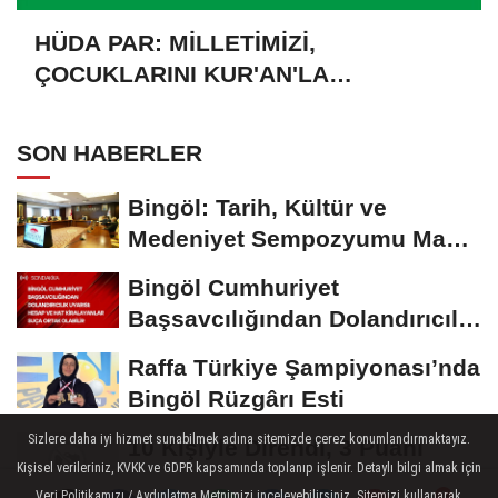
HÜDA PAR: MİLLETİMİZİ,
ÇOCUKLARINI KUR'AN'LA
BULUŞTURMAYA DAVET EDİYORUZ
SON HABERLER
Bingöl: Tarih, Kültür ve
Medeniyet Sempozyumu Mayıs
Ayında Düzenlenecek
Bingöl Cumhuriyet
Başsavcılığından Dolandırıcılık
Uyarısı:...
Raffa Türkiye Şampiyonası’nda
Bingöl Rüzgârı Esti
Sizlere daha iyi hizmet sunabilmek adına sitemizde çerez konumlandırmaktayız.
10 Kişiyle Direndi, 3 Puanı
Kişisel verileriniz, KVKK ve GDPR kapsamında toplanıp işlenir. Detaylı bilgi almak için
Aldı: 12 Bingölspor Zirvedeki
Veri Politikamızı / Aydınlatma Metnimizi inceleyebilirsiniz. Sitemizi kullanarak,