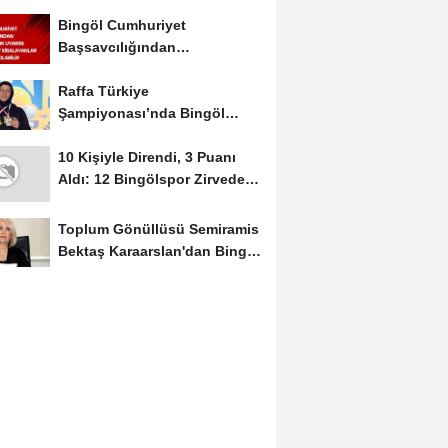
Mayıs Ayında Düzenlenecek
Bingöl Cumhuriyet
Başsavcılığından
Dolandırıcılık Uyarısı:...
Raffa Türkiye
Şampiyonası’nda Bingöl
Rüzgârı Esti
10 Kişiyle Direndi, 3 Puanı
Aldı: 12 Bingölspor Zirvedeki
Yerini Korudu...
Toplum Gönüllüsü Semiramis
Bektaş Karaarslan'dan Bingöl
İçin Deprem...