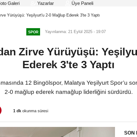
oto Galeri
Yazarlar
Üye Paneli
irve Yürüyüşü: Yeşilyurt'u 2-0 Mağlup Ederek 3'te 3 Yaptı
Yayınlanma: 21 Eylül 2025 - 19:07
SPOR
dan Zirve Yürüyüşü: Yeşilyu
Ederek 3'te 3 Yaptı
aşmasında 12 Bingölspor, Malatya Yeşilyurt Spor’u so
2-0 mağlup ederek namağlup liderliğini sürdürdü.
1 dk
okunma süresi
SON