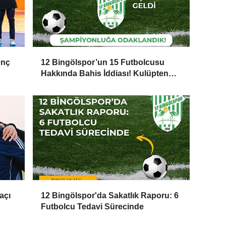
enç
12 Bingölspor’un 15 Futbolcusu
Hakkında Bahis İddiası! Kulüpten
İçimizi Rahatlatan Açıklama Geldi
açı
12 Bingölspor'da Sakatlık Raporu: 6
Futbolcu Tedavi Sürecinde