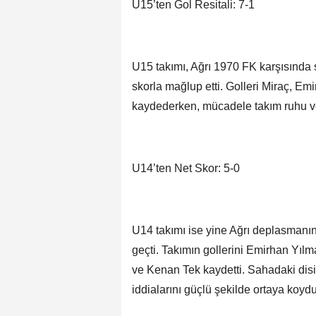
U15’ten Gol Resitali: 7-1
U15 takımı, Ağrı 1970 FK karşısında s
skorla mağlup etti. Golleri Miraç, Em
kaydederken, mücadele takım ruhu ve
U14’ten Net Skor: 5-0
U14 takımı ise yine Ağrı deplasmanınd
geçti. Takımın gollerini Emirhan Yıl
ve Kenan Tek kaydetti. Sahadaki disipl
iddialarını güçlü şekilde ortaya koydu