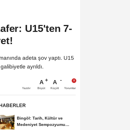
afer: U15'ten 7-
et!
smanında adeta şov yaptı. U15
alibiyetle ayrıldı.
A
A
Büyüt
Küçült
Yazdır
Yorumlar
 HABERLER
Bingöl: Tarih, Kültür ve
Medeniyet Sempozyumu