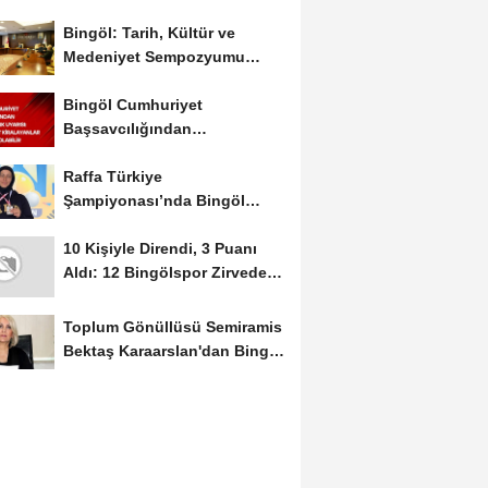
Bingöl: Tarih, Kültür ve
Medeniyet Sempozyumu
Mayıs Ayında Düzenlenecek
Bingöl Cumhuriyet
Başsavcılığından
Dolandırıcılık Uyarısı:...
Raffa Türkiye
Şampiyonası’nda Bingöl
Rüzgârı Esti
10 Kişiyle Direndi, 3 Puanı
Aldı: 12 Bingölspor Zirvedeki
Yerini Korudu...
Toplum Gönüllüsü Semiramis
Bektaş Karaarslan'dan Bingöl
İçin Deprem...