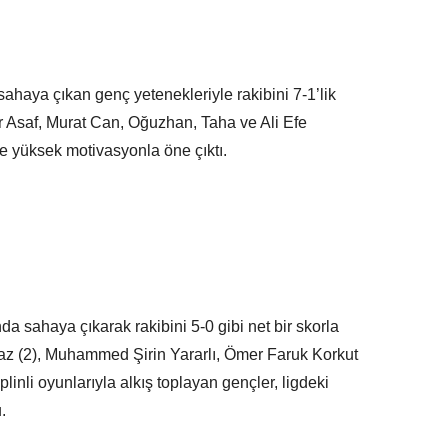
ahaya çıkan genç yetenekleriyle rakibini 7-1’lik
ir Asaf, Murat Can, Oğuzhan, Taha ve Ali Efe
 yüksek motivasyonla öne çıktı.
a sahaya çıkarak rakibini 5-0 gibi net bir skorla
maz (2), Muhammed Şirin Yararlı, Ömer Faruk Korkut
inli oyunlarıyla alkış toplayan gençler, ligdeki
.