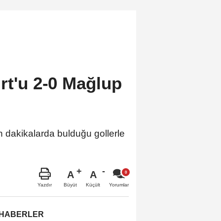
rt'u 2-0 Mağlup
n dakikalarda bulduğu gollerle
A
A
Büyüt
Küçült
Yazdır
Yorumlar
 HABERLER