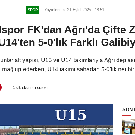
Yayınlanma: 21 Eylül 2025 - 18:51
SPOR
por FK'dan Ağrı'da Çifte Z
 U14'ten 5-0'lık Farklı Galibiy
nlar alt yapısı, U15 ve U14 takımlarıyla Ağrı depla
1 mağlup ederken, U14 takımı sahadan 5-0’lık net bir g
1 dk
okunma süresi
SON