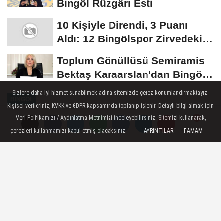
Bingöl Rüzgârı Esti
10 Kişiyle Direndi, 3 Puanı
Aldı: 12 Bingölspor Zirvedeki
Yerini Korudu...
Toplum Gönüllüsü Semiramis
Bektaş Karaarslan'dan Bingöl
İçin Deprem...
Sizlere daha iyi hizmet sunabilmek adına sitemizde çerez konumlandırmaktayız.
BINGÖL
Kişisel verileriniz, KVKK ve GDPR kapsamında toplanıp işlenir. Detaylı bilgi almak için
Yayınlanma: 12 Eylül 2025 - 23:55
Veri Politikamızı / Aydınlatma Metnimizi inceleyebilirsiniz. Sitemizi kullanarak,
çerezleri kullanmamızı kabul etmiş olacaksınız.
AYRINTILAR
TAMAM
Yorumlar
Yorumlar
12 Bingölspor'dan Efrayim
Bebeğe Destek
12 Bingölspor, Karaköprü Belediyespor
maçı bilet gelirlerinden kulübe ulaşan 267
bin 656 TL’yi, minik Efrayim Gökalp’in