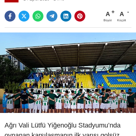
A
A
Büyüt
Küçült
Ağrı Vali Lütfü Yiğenoğlu Stadyumu’nda
oynanan karşılaşmanın ilk yarısı golsüz