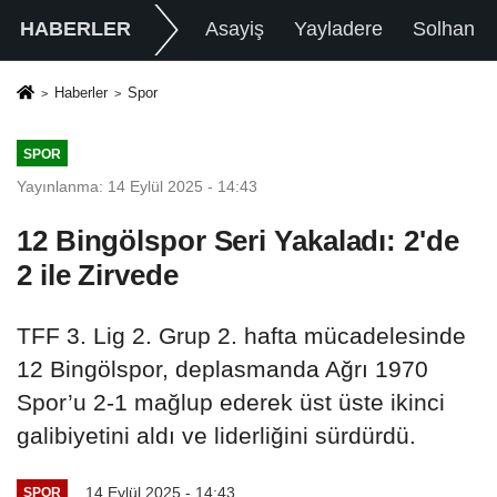
HABERLER
Asayiş
Yayladere
Solhan
Haberler
Spor
SPOR
Yayınlanma: 14 Eylül 2025 - 14:43
12 Bingölspor Seri Yakaladı: 2'de
2 ile Zirvede
TFF 3. Lig 2. Grup 2. hafta mücadelesinde
12 Bingölspor, deplasmanda Ağrı 1970
Spor’u 2-1 mağlup ederek üst üste ikinci
galibiyetini aldı ve liderliğini sürdürdü.
14 Eylül 2025 - 14:43
SPOR