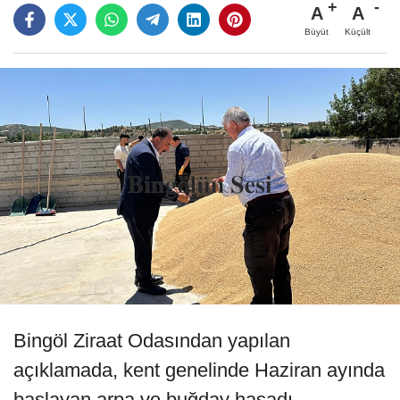
A
A
Büyüt
Küçült
Bingöl Ziraat Odasından yapılan
açıklamada, kent genelinde Haziran ayında
başlayan arpa ve buğday hasadı