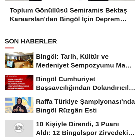
Toplum Gönüllüsü Semiramis Bektaş
Karaarslan'dan Bingöl İçin Deprem
Uyarısı
SON HABERLER
Bingöl: Tarih, Kültür ve
Medeniyet Sempozyumu Mayıs
Ayında Düzenlenecek
Bingöl Cumhuriyet
Başsavcılığından Dolandırıcılık
Uyarısı:...
Raffa Türkiye Şampiyonası’nda
Bingöl Rüzgârı Esti
10 Kişiyle Direndi, 3 Puanı
Aldı: 12 Bingölspor Zirvedeki