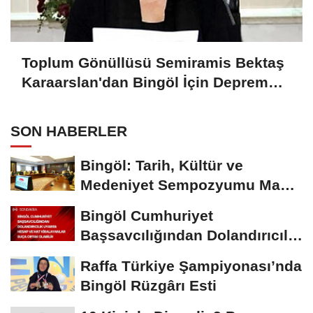
Toplum Gönüllüsü Semiramis Bektaş
Karaarslan'dan Bingöl İçin Deprem
Uyarısı
SON HABERLER
Bingöl: Tarih, Kültür ve
Medeniyet Sempozyumu Mayıs
Ayında Düzenlenecek
Bingöl Cumhuriyet
Başsavcılığından Dolandırıcılık
Uyarısı:...
Raffa Türkiye Şampiyonası’nda
Bingöl Rüzgârı Esti