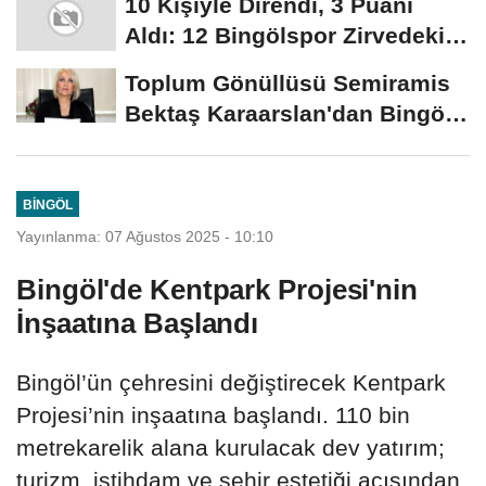
10 Kişiyle Direndi, 3 Puanı
Aldı: 12 Bingölspor Zirvedeki
Yerini Korudu...
Toplum Gönüllüsü Semiramis
Bektaş Karaarslan'dan Bingöl
İçin Deprem...
BINGÖL
Yayınlanma: 07 Ağustos 2025 - 10:10
Bingöl'de Kentpark Projesi'nin
İnşaatına Başlandı
Bingöl’ün çehresini değiştirecek Kentpark
Projesi’nin inşaatına başlandı. 110 bin
metrekarelik alana kurulacak dev yatırım;
turizm, istihdam ve şehir estetiği açısından