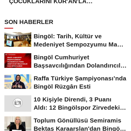
ÇOCUKLARINI KUR'AN'LA
BULUŞTURMAYA DAVET EDİYORUZ
SON HABERLER
Bingöl: Tarih, Kültür ve
Medeniyet Sempozyumu Mayıs
Ayında Düzenlenecek
Bingöl Cumhuriyet
Başsavcılığından Dolandırıcılık
Uyarısı:...
Raffa Türkiye Şampiyonası’nda
Bingöl Rüzgârı Esti
10 Kişiyle Direndi, 3 Puanı
Aldı: 12 Bingölspor Zirvedeki
Yerini Korudu...
Toplum Gönüllüsü Semiramis
Bektaş Karaarslan'dan Bingöl