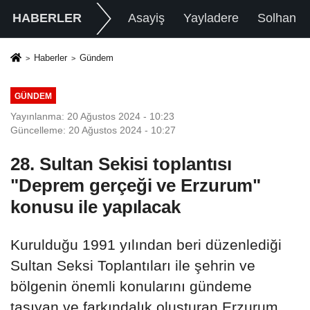
HABERLER
Asayiş
Yayladere
Solhan
Haberler
Gündem
GÜNDEM
Yayınlanma: 20 Ağustos 2024 - 10:23
Güncelleme: 20 Ağustos 2024 - 10:27
28. Sultan Sekisi toplantısı
"Deprem gerçeği ve Erzurum"
konusu ile yapılacak
Kurulduğu 1991 yılından beri düzenlediği
Sultan Seksi Toplantıları ile şehrin ve
bölgenin önemli konularını gündeme
taşıyan ve farkındalık oluşturan Erzurum