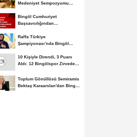
Medeniyet Sempozyumu
Mayıs Ayında Düzenlenecek
Bingöl Cumhuriyet
Başsavcılığından
Dolandırıcılık Uyarısı:...
Raffa Türkiye
Şampiyonası’nda Bingöl
Rüzgârı Esti
10 Kişiyle Direndi, 3 Puanı
Aldı: 12 Bingölspor Zirvedeki
Yerini Korudu...
Toplum Gönüllüsü Semiramis
Bektaş Karaarslan'dan Bingöl
İçin Deprem...