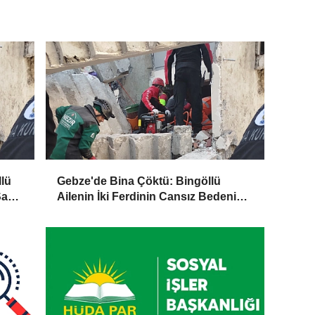
lü
Gebze'de Bina Çöktü: Bingöllü
Sağ
Ailenin İki Ferdinin Cansız Bedenine
Ulaşıldı