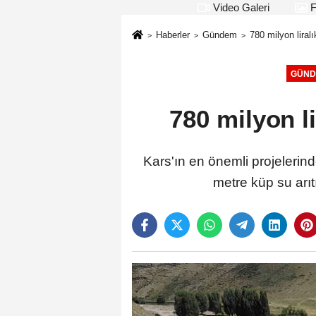
Video Galeri
F
Haberler
Gündem
780 milyon liralı
GÜND
780 milyon li
Kars'ın en önemli projelerin
metre küp su arıt