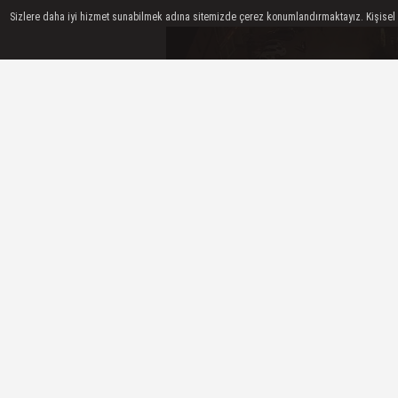
Sizlere daha iyi hizmet sunabilmek adına sitemizde çerez konumlandırmaktayız. Kişisel ver
Bitlis'in Ahlat ilçesinde Malazgirt Za