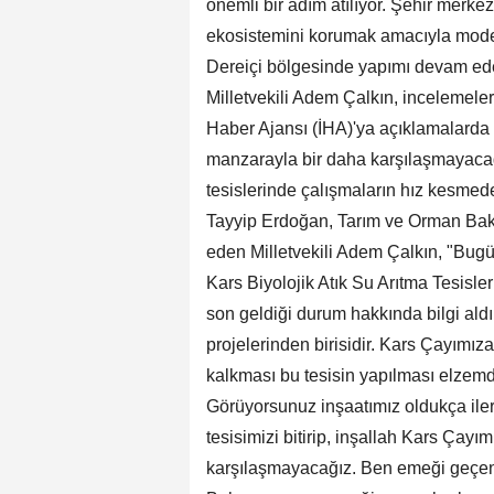
önemli bir adım atılıyor. Şehir merke
ekosistemini korumak amacıyla modern
Dereiçi bölgesinde yapımı devam eden
Milletvekili Adem Çalkın, incelemeler
Haber Ajansı (İHA)'ya açıklamalarda
manzarayla bir daha karşılaşmayacağı
tesislerinde çalışmaların hız kesmed
Tayyip Erdoğan, Tarım ve Orman Baka
eden Milletvekili Adem Çalkın, "Bug
Kars Biyolojik Atık Su Arıtma Tesisler
son geldiği durum hakkında bilgi ald
projelerinden birisidir. Kars Çayımız
kalkması bu tesisin yapılması elzemdi
Görüyorsunuz inşaatımız oldukça ilerl
tesisimizi bitirip, inşallah Kars Çay
karşılaşmayacağız. Ben emeği geçe