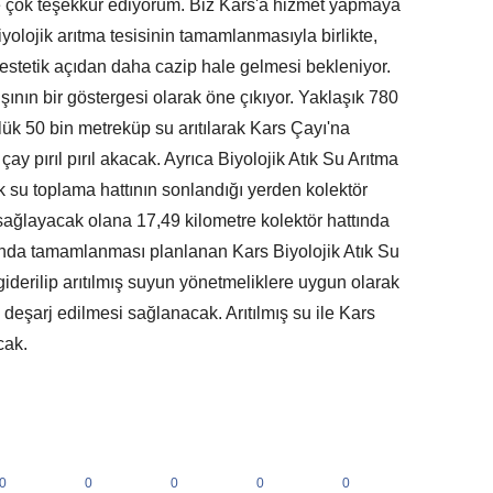
çok teşekkür ediyorum. Biz Kars'a hizmet yapmaya
olojik arıtma tesisinin tamamlanmasıyla birlikte,
 estetik açıdan daha cazip hale gelmesi bekleniyor.
ışının bir göstergesi olarak öne çıkıyor. Yaklaşık 780
lük 50 bin metreküp su arıtılarak Kars Çayı'na
ay pırıl pırıl akacak. Ayrıca Biyolojik Atık Su Arıtma
ık su toplama hattının sonlandığı yerden kolektör
ni sağlayacak olana 17,49 kilometre kolektör hattında
nunda tamamlanması planlanan Kars Biyolojik Atık Su
n giderilip arıtılmış suyun yönetmeliklere uygun olarak
deşarj edilmesi sağlanacak. Arıtılmış su ile Kars
cak.