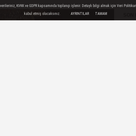
ileriniz, KVKK ve GDPR kapsamında toplanıp işlenir. Detaylı bilgi almak için Veri Politikam
kabul etmiş olacaksınız.
AYRINTILAR
TAMAM
SON
feri'nin 953. yıl dönümü etkinlikleri kapsamında 150