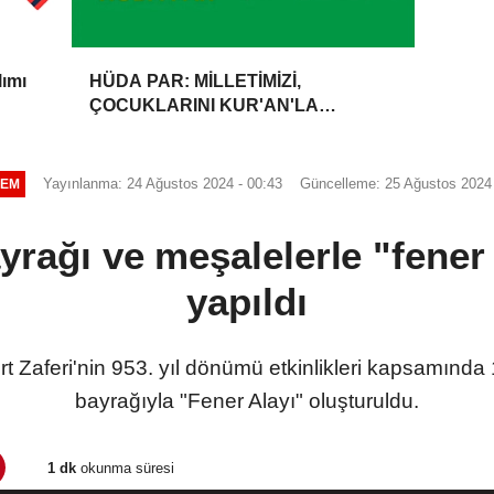
lımı
HÜDA PAR: MİLLETİMİZİ,
ÇOCUKLARINI KUR'AN'LA
BULUŞTURMAYA DAVET
EDİYORUZ
Yayınlanma: 24 Ağustos 2024 - 00:43
Güncelleme: 25 Ağustos 2024 
EM
ayrağı ve meşalelerle "fener
yapıldı
zgirt Zaferi'nin 953. yıl dönümü etkinlikleri kapsamın
bayrağıyla "Fener Alayı" oluşturuldu.
1 dk
okunma süresi