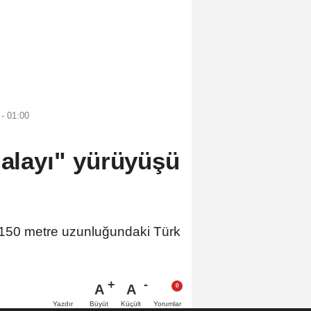
- 01:00
 alayı" yürüyüşü
da 150 metre uzunluğundaki Türk
A
A
Büyüt
Küçült
Yazdır
Yorumlar