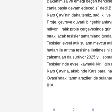
Bakanımıza ve emeği geçen herkese 
canla başla devam edeceğiz" dedi.Biy
Kars Çayı'nın daha temiz, sağlıklı ve
Proje, çevreye duyarlı bir şehir anlay
milyon liralık proje çerçevesinde gün
bırakılacak tesisler tamamlandığında ç
Tesisleri evsel atık suların mevcut at
hatları ile arıtma tesisine iletilmesi
çalışmaları da sürüyor.2025 yılı so
Tesisleri'nde evsel kaynaklı kirliliği
Kars Çayına, akabinde Kars barajına 
Ovası'ndaki tarım arazileri de sulana
İHA