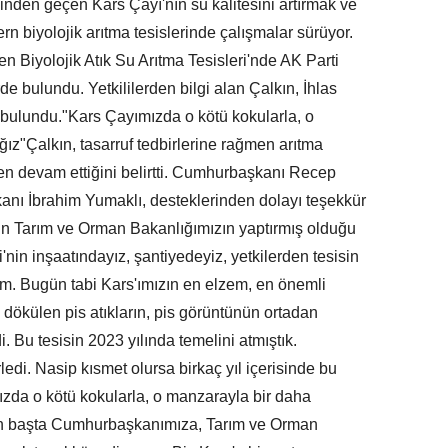
zinden geçen Kars Çayı'nın su kalitesini artırmak ve
 biyolojik arıtma tesislerinde çalışmalar sürüyor.
 Biyolojik Atık Su Arıtma Tesisleri'nde AK Parti
de bulundu. Yetkililerden bilgi alan Çalkın, İhlas
 bulundu."Kars Çayımızda o kötü kokularla, o
z"Çalkın, tasarruf tedbirlerine rağmen arıtma
en devam ettiğini belirtti. Cumhurbaşkanı Recep
nı İbrahim Yumaklı, desteklerinden dolayı teşekkür
ün Tarım ve Orman Bakanlığımızın yaptırmış olduğu
i'nin inşaatındayız, şantiyedeyiz, yetkilerden tesisin
ım. Bugün tabi Kars'ımızın en elzem, en önemli
a dökülen pis atıkların, pis görüntünün ortadan
. Bu tesisin 2023 yılında temelini atmıştık.
edi. Nasip kısmet olursa birkaç yıl içerisinde bu
ımızda o kötü kokularla, o manzarayla bir daha
n başta Cumhurbaşkanımıza, Tarım ve Orman