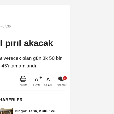
- 07:36
l pırıl akacak
at verecek olan günlük 50 bin
e 45'i tamamlandı.
A
A
Büyüt
Küçült
Yazdır
Yorumlar
 HABERLER
Bingöl: Tarih, Kültür ve