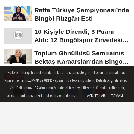
Uyarısı:...
Raffa Türkiye Şampiyonası’nda
Bingöl Rüzgârı Esti
10 Kişiyle Direndi, 3 Puanı
Aldı: 12 Bingölspor Zirvedeki
Yerini Korudu...
Toplum Gönüllüsü Semiramis
Bektaş Karaarslan'dan Bingöl
İçin Deprem...
Sizlere daha iyi hizmet sunabilmek adına sitemizde çerez konumlandırmaktayız.
GÜNDEM
Kişisel verileriniz, KVKK ve GDPR kapsamında toplanıp işlenir. Detaylı bilgi almak için
Yayınlanma: 16 Ağustos 2024 - 09:35
Veri Politikamızı / Aydınlatma Metnimizi inceleyebilirsiniz. Sitemizi kullanarak,
Güncelleme: 16 Ağustos 2024 - 09:39
çerezleri kullanmamızı kabul etmiş olacaksınız.
AYRINTILAR
TAMAM
Yorumlar
Yorumlar
Tarım ve Teknoloji ETÜ 'de
Buluştu
Erzurum Teknik Üniversitesi (ETÜ) ile