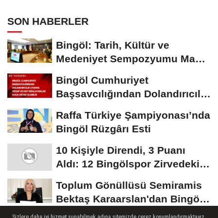
BULUŞTURMAYA DAVET EDİYORUZ
SON HABERLER
Bingöl: Tarih, Kültür ve
Medeniyet Sempozyumu Mayıs
Ayında Düzenlenecek
Bingöl Cumhuriyet
Başsavcılığından Dolandırıcılık
Uyarısı:...
Raffa Türkiye Şampiyonası’nda
Bingöl Rüzgârı Esti
10 Kişiyle Direndi, 3 Puanı
Aldı: 12 Bingölspor Zirvedeki
Yerini Korudu...
Toplum Gönüllüsü Semiramis
Bektaş Karaarslan'dan Bingöl
İçin Deprem...
Sizlere daha iyi hizmet sunabilmek adına sitemizde çerez konumlandırmaktayız.