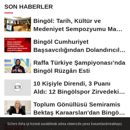
SON HABERLER
Bingöl: Tarih, Kültür ve
Medeniyet Sempozyumu Mayıs
Ayında Düzenlenecek
Bingöl Cumhuriyet
Başsavcılığından Dolandırıcılık
Uyarısı:...
Raffa Türkiye Şampiyonası’nda
Bingöl Rüzgârı Esti
10 Kişiyle Direndi, 3 Puanı
Aldı: 12 Bingölspor Zirvedeki
Yerini Korudu...
Toplum Gönüllüsü Semiramis
Bektaş Karaarslan'dan Bingöl
İçin Deprem...
Sizlere daha iyi hizmet sunabilmek adına sitemizde çerez konumlandırmaktayız.
GÜNDEM