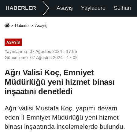
HABERLER
Asayiş
Yayladere
Solhan
Haberler
Asayiş
ASAYIŞ
Yayınlanma: 07 Ağustos 2024 - 17:05
Güncelleme: 07 Ağustos 2024 - 17:09
Ağrı Valisi Koç, Emniyet
Müdürlüğü yeni hizmet binası
inşaatını denetledi
Ağrı Valisi Mustafa Koç, yapımı devam
eden İl Emniyet Müdürlüğü yeni hizmet
binası inşaatında incelemelerde bulundu.