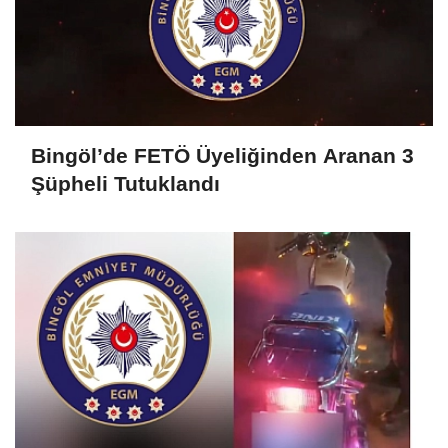
Bingöl’de FETÖ Üyeliğinden Aranan 3
Şüpheli Tutuklandı