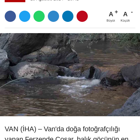
A
A
Büyüt
Küçült
VAN (İHA) – Van'da doğa fotoğrafçılığı
yapan Ferzende Coşar, balık göçünün en