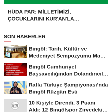
HÜDA PAR: MİLLETİMİZİ,
ÇOCUKLARINI KUR'AN'LA
BULUŞTURMAYA DAVET EDİYORUZ
SON HABERLER
Bingöl: Tarih, Kültür ve
Medeniyet Sempozyumu Mayıs
Ayında Düzenlenecek
Bingöl Cumhuriyet
Başsavcılığından Dolandırıcılık
Uyarısı:...
Raffa Türkiye Şampiyonası’nda
Bingöl Rüzgârı Esti
10 Kişiyle Direndi, 3 Puanı
Aldı: 12 Bingölspor Zirvedeki