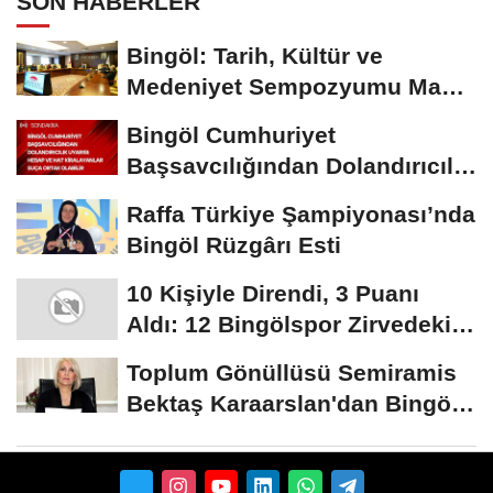
SON HABERLER
Bingöl: Tarih, Kültür ve
Medeniyet Sempozyumu Mayıs
Ayında Düzenlenecek
Bingöl Cumhuriyet
Başsavcılığından Dolandırıcılık
Uyarısı:...
Raffa Türkiye Şampiyonası’nda
Bingöl Rüzgârı Esti
10 Kişiyle Direndi, 3 Puanı
Aldı: 12 Bingölspor Zirvedeki
Yerini Korudu...
Toplum Gönüllüsü Semiramis
Bektaş Karaarslan'dan Bingöl
İçin Deprem...