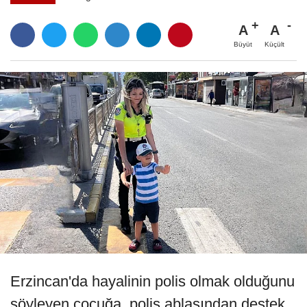
A
A
Büyüt
Küçült
Erzincan'da hayalinin polis olmak olduğunu
söyleyen çocuğa, polis ablasından destek