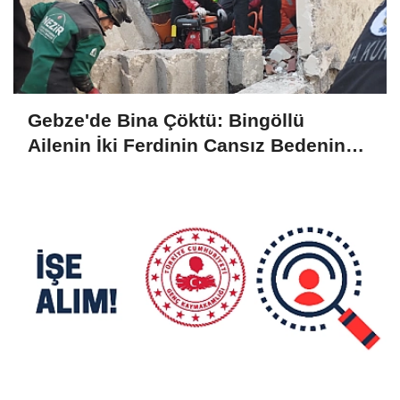
Gebze'de Bina Çöktü: Bingöllü
Ailenin İki Ferdinin Cansız Bedenine
Ulaşıldı