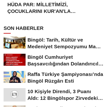
HÜDA PAR: MİLLETİMİZİ,
ÇOCUKLARINI KUR'AN'LA
BULUŞTURMAYA DAVET EDİYORUZ
SON HABERLER
Bingöl: Tarih, Kültür ve
Medeniyet Sempozyumu Mayıs
Ayında Düzenlenecek
Bingöl Cumhuriyet
Başsavcılığından Dolandırıcılık
Uyarısı:...
Raffa Türkiye Şampiyonası’nda
Bingöl Rüzgârı Esti
10 Kişiyle Direndi, 3 Puanı
Aldı: 12 Bingölspor Zirvedeki
Yerini Korudu...