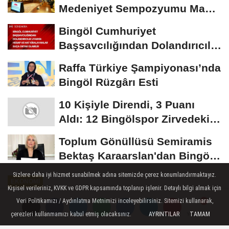
Medeniyet Sempozyumu Mayıs
Ayında Düzenlenecek
Bingöl Cumhuriyet
Başsavcılığından Dolandırıcılık
Uyarısı:...
Raffa Türkiye Şampiyonası’nda
Bingöl Rüzgârı Esti
10 Kişiyle Direndi, 3 Puanı
Aldı: 12 Bingölspor Zirvedeki
Yerini Korudu...
Toplum Gönüllüsü Semiramis
Bektaş Karaarslan'dan Bingöl
İçin Deprem...
Sizlere daha iyi hizmet sunabilmek adına sitemizde çerez konumlandırmaktayız.
EKONOMI
Kişisel verileriniz, KVKK ve GDPR kapsamında toplanıp işlenir. Detaylı bilgi almak için
Yayınlanma: 06 Ağustos 2024 - 09:24
Veri Politikamızı / Aydınlatma Metnimizi inceleyebilirsiniz. Sitemizi kullanarak,
Güncelleme: 06 Ağustos 2024 - 09:27
çerezleri kullanmamızı kabul etmiş olacaksınız.
AYRINTILAR
TAMAM
Yorumlar
Yorumlar