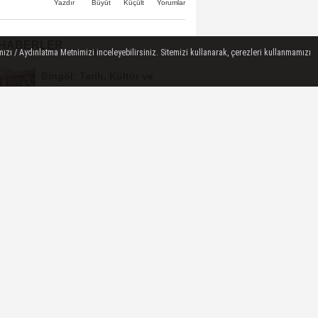
Büyüt
Küçült
Yazdır
Yorumlar
 HABERLER
ızı / Aydınlatma Metnimizi inceleyebilirsiniz. Sitemizi kullanarak, çerezleri kullanmamızı
Bingöl: Tarih, Kültür ve
Medeniyet Sempozyumu
Mayıs Ayında Düzenlenecek
Bingöl Cumhuriyet
Başsavcılığından
Dolandırıcılık Uyarısı:...
Raffa Türkiye
Şampiyonası’nda Bingöl
Rüzgârı Esti
10 Kişiyle Direndi, 3 Puanı
Aldı: 12 Bingölspor Zirvedeki
Yerini Korudu...
Toplum Gönüllüsü Semiramis
Bektaş Karaarslan'dan Bingöl
İçin Deprem...