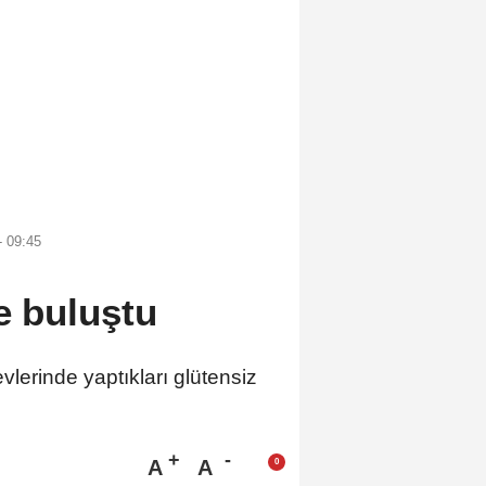
- 09:45
e buluştu
vlerinde yaptıkları glütensiz
A
A