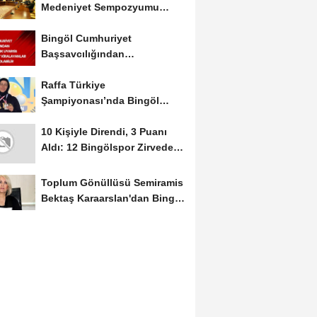
Medeniyet Sempozyumu
Mayıs Ayında Düzenlenecek
Bingöl Cumhuriyet
Başsavcılığından
Dolandırıcılık Uyarısı:...
Raffa Türkiye
Şampiyonası’nda Bingöl
Rüzgârı Esti
10 Kişiyle Direndi, 3 Puanı
Aldı: 12 Bingölspor Zirvedeki
Yerini Korudu...
Toplum Gönüllüsü Semiramis
Bektaş Karaarslan'dan Bingöl
İçin Deprem...