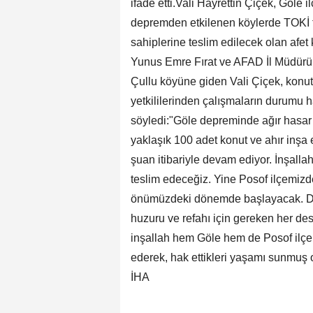
ifade etti.Vali Hayrettin Çiçek, Göl
depremden etkilenen köylerde TOKİ 
sahiplerine teslim edilecek olan af
Yunus Emre Fırat ve AFAD İl Müdürü Se
Çullu köyüne giden Vali Çiçek, konutl
yetkililerinden çalışmaların durumu h
söyledi:"Göle depreminde ağır hasar 
yaklaşık 100 adet konut ve ahır inşa
şuan itibariyle devam ediyor. İnşalla
teslim edeceğiz. Yine Posof ilçemizde
önümüzdeki dönemde başlayacak. Devl
huzuru ve refahı için gereken her des
inşallah hem Göle hem de Posof ilçem
ederek, hak ettikleri yaşamı sunmuş o
İHA