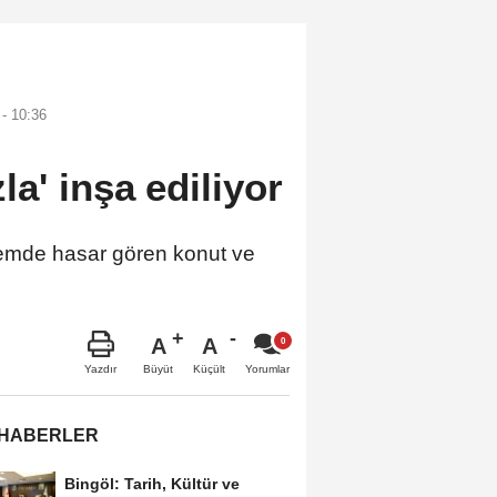
- 10:36
a' inşa ediliyor
remde hasar gören konut ve
A
A
Büyüt
Küçült
Yazdır
Yorumlar
 HABERLER
Bingöl: Tarih, Kültür ve