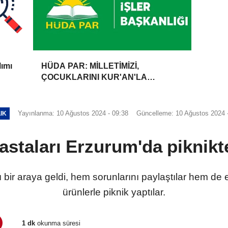
lımı
HÜDA PAR: MİLLETİMİZİ,
ÇOCUKLARINI KUR'AN'LA
BULUŞTURMAYA DAVET
EDİYORUZ
Yayınlanma: 10 Ağustos 2024 - 09:38
Güncelleme: 10 Ağustos 2024 
IK
astaları Erzurum'da piknikt
bir araya geldi, hem sorunlarını paylaştılar hem de e
ürünlerle piknik yaptılar.
1 dk
okunma süresi