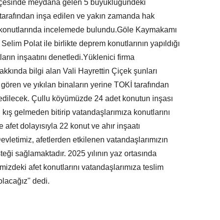
e ilçesinde meydana gelen 5 büyüklüğündeki
tarafından inşa edilen ve yakın zamanda hak
et konutlarında incelemede bulundu.Göle Kaymakamı
lim Polat ile birlikte deprem konutlarının yapıldığı
arın inşaatını denetledi.Yüklenici firma
akkında bilgi alan Vali Hayrettin Çiçek şunları
gören ve yıkılan binaların yerine TOKİ tarafından
 edilecek. Çullu köyümüzde 24 adet konutun inşası
h kış gelmeden bitirip vatandaşlarımıza konutlarını
 afet dolayısıyla 22 konut ve ahır inşaatı
etimiz, afetlerden etkilenen vatandaşlarımızın
teği sağlamaktadır. 2025 yılının yaz ortasında
izdeki afet konutlarını vatandaşlarımıza teslim
lacağız'' dedi.