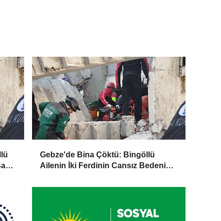
lü
Gebze'de Bina Çöktü: Bingöllü
Sağ
Ailenin İki Ferdinin Cansız Bedenine
Ulaşıldı