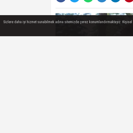
Sizlere daha iyi hizmet sunabilmek adına sitemizde çerez konumlandırmaktayız. Kişisel ver