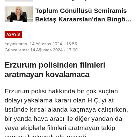
Yerini Korudu...
Toplum Gönüllüsü Semiramis
Bektaş Karaarslan'dan Bingöl
İçin Deprem...
ASAYIŞ
Yayınlanma: 14 Ağustos 2024 - 16:55
Güncelleme: 14 Ağustos 2024 - 17:00
Erzurum polisinden filmleri
aratmayan kovalamaca
Erzurum polisi hakkında bir çok suçtan
dolayı yakalama kararı olan H.Ç.'yi at
üstünde kırsal alanda kaçmaya çalışırken,
bir yanda hava aracı ile diğer yandan da
yaya ekiplerle filmleri aratmayan takip
sonucu kıskıvrak ele geçirdi.