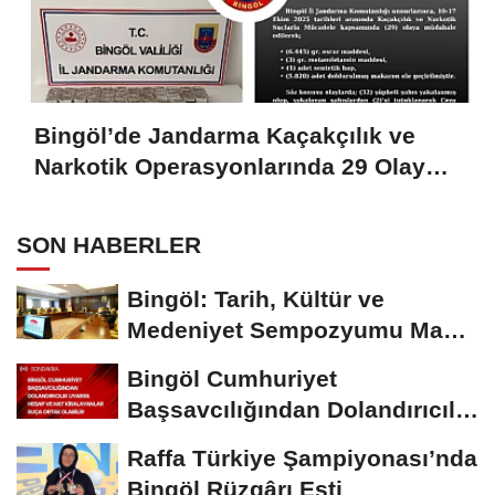
Bingöl’de Jandarma Kaçakçılık ve
Narkotik Operasyonlarında 29 Olaya
Müdahale Etti
SON HABERLER
Bingöl: Tarih, Kültür ve
Medeniyet Sempozyumu Mayıs
Ayında Düzenlenecek
Bingöl Cumhuriyet
Başsavcılığından Dolandırıcılık
Uyarısı:...
Raffa Türkiye Şampiyonası’nda
Bingöl Rüzgârı Esti