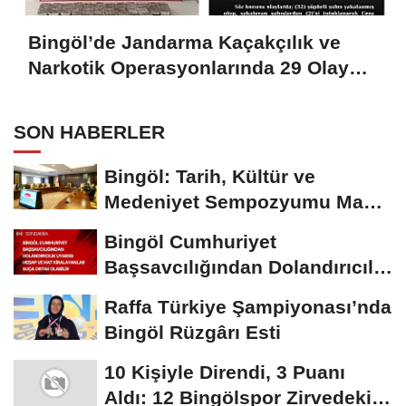
Bingöl’de Jandarma Kaçakçılık ve
Narkotik Operasyonlarında 29 Olaya
Müdahale Etti
SON HABERLER
Bingöl: Tarih, Kültür ve
Medeniyet Sempozyumu Mayıs
Ayında Düzenlenecek
Bingöl Cumhuriyet
Başsavcılığından Dolandırıcılık
Uyarısı:...
Raffa Türkiye Şampiyonası’nda
Bingöl Rüzgârı Esti
10 Kişiyle Direndi, 3 Puanı
Aldı: 12 Bingölspor Zirvedeki