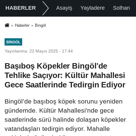
HABERLER
Asayiş
Yayladere
Solhan
Haberler
Bingöl
BINGÖL
Yayınlanma: 22 Mayıs 2025 - 17:44
Başıboş Köpekler Bingöl'de
Tehlike Saçıyor: Kültür Mahallesi
Gece Saatlerinde Tedirgin Ediyor
Bingöl’de başıboş köpek sorunu yeniden
gündemde. Kültür Mahallesi'nde gece
saatlerinde sürü halinde dolaşan köpekler
vatandaşları tedirgin ediyor. Mahalle