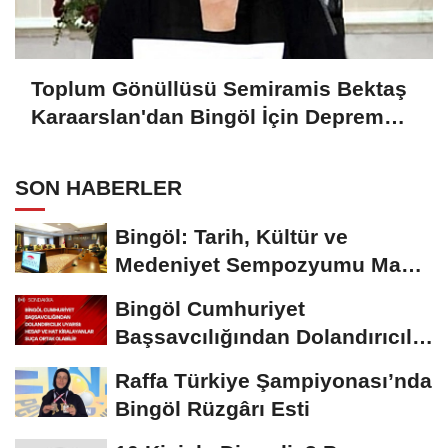
Toplum Gönüllüsü Semiramis Bektaş
Karaarslan'dan Bingöl İçin Deprem
Uyarısı
SON HABERLER
Bingöl: Tarih, Kültür ve
Medeniyet Sempozyumu Mayıs
Ayında Düzenlenecek
Bingöl Cumhuriyet
Başsavcılığından Dolandırıcılık
Uyarısı:...
Raffa Türkiye Şampiyonası’nda
Bingöl Rüzgârı Esti