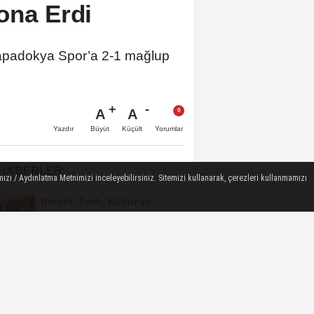
ona Erdi
apadokya Spor’a 2-1 mağlup
A
A
Büyüt
Küçült
Yazdır
Yorumlar
 HABERLER
ızı / Aydınlatma Metnimizi inceleyebilirsiniz. Sitemizi kullanarak, çerezleri kullanmamızı
Bingöl: Tarih, Kültür ve
Medeniyet Sempozyumu
Mayıs Ayında Düzenlenecek
Bingöl Cumhuriyet
Başsavcılığından
Dolandırıcılık Uyarısı:...
Raffa Türkiye
Şampiyonası’nda Bingöl