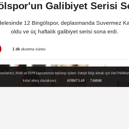
ölspor'un Galibiyet Serisi S
cadelesinde 12 Bingölspor, deplasmanda Suvermez K
oldu ve üç haftalık galibiyet serisi sona erdi.
1 dk
okunma süresi
SON
ileriniz, KVKK ve GDPR kapsamında toplanıp işlenir. Detaylı bilgi almak için Veri Politikam
kabul etmiş olacaksınız.
AYRINTILAR
TAMAM