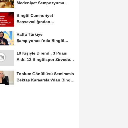
Medeniyet Sempozyumu
Mayıs Ayında Düzenlenecek
Bingöl Cumhuriyet
Başsavcılığından
Dolandırıcılık Uyarısı:...
Raffa Türkiye
Şampiyonası’nda Bingöl
Rüzgârı Esti
10 Kişiyle Direndi, 3 Puanı
Aldı: 12 Bingölspor Zirvedeki
Yerini Korudu...
Toplum Gönüllüsü Semiramis
Bektaş Karaarslan'dan Bingöl
İçin Deprem...