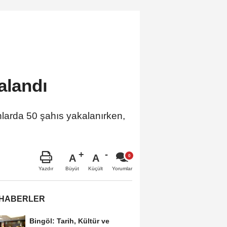
alandı
onlarda 50 şahıs yakalanırken,
A
A
Büyüt
Küçült
Yazdır
Yorumlar
 HABERLER
Bingöl: Tarih, Kültür ve