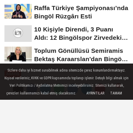
Uyarısı:...
Raffa Türkiye Şampiyonası’nda
Bingöl Rüzgârı Esti
10 Kişiyle Direndi, 3 Puanı
Aldı: 12 Bingölspor Zirvedeki
Yerini Korudu...
Toplum Gönüllüsü Semiramis
Bektaş Karaarslan'dan Bingöl
İçin Deprem...
Sizlere daha iyi hizmet sunabilmek adına sitemizde çerez konumlandırmaktayız.
ASAYIŞ
Kişisel verileriniz, KVKK ve GDPR kapsamında toplanıp işlenir. Detaylı bilgi almak için
Yayınlanma: 21 Ekim 2025 - 23:07
Veri Politikamızı / Aydınlatma Metnimizi inceleyebilirsiniz. Sitemizi kullanarak,
çerezleri kullanmamızı kabul etmiş olacaksınız.
AYRINTILAR
TAMAM
Yorumlar
Yorumlar
Bingöl'de FETÖ Üyeliğinden
Aranan 3 Şüpheli Tutuklandı
Bingöl Emniyet Müdürlüğü TEM Şube
ekiplerince düzenlenen eş zamanlı