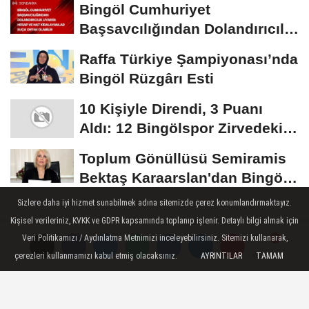
Bingöl Cumhuriyet
Başsavcılığından Dolandırıcılık
Uyarısı:...
Raffa Türkiye Şampiyonası’nda
Bingöl Rüzgârı Esti
10 Kişiyle Direndi, 3 Puanı
Aldı: 12 Bingölspor Zirvedeki
Yerini Korudu...
Toplum Gönüllüsü Semiramis
Bektaş Karaarslan'dan Bingöl
İçin Deprem...
Sizlere daha iyi hizmet sunabilmek adına sitemizde çerez konumlandırmaktayız.
Kişisel verileriniz, KVKK ve GDPR kapsamında toplanıp işlenir. Detaylı bilgi almak için
EĞITIM
Veri Politikamızı / Aydınlatma Metnimizi inceleyebilirsiniz. Sitemizi kullanarak,
Yayınlanma: 11 Eylül 2024 - 17:08
çerezleri kullanmamızı kabul etmiş olacaksınız.
AYRINTILAR
TAMAM
Yorumlar
Yorumlar
Yorumlar
Bingöl'de Bazı Okullarda Ders