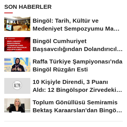
SON HABERLER
Bingöl: Tarih, Kültür ve
Medeniyet Sempozyumu Mayıs
Ayında Düzenlenecek
Bingöl Cumhuriyet
Başsavcılığından Dolandırıcılık
Uyarısı:...
Raffa Türkiye Şampiyonası’nda
Bingöl Rüzgârı Esti
10 Kişiyle Direndi, 3 Puanı
Aldı: 12 Bingölspor Zirvedeki
Yerini Korudu...
Toplum Gönüllüsü Semiramis
Bektaş Karaarslan'dan Bingöl
İçin Deprem...