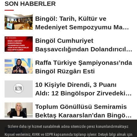
SON HABERLER
Bingöl: Tarih, Kültür ve
Medeniyet Sempozyumu Mayıs
Ayında Düzenlenecek
Bingöl Cumhuriyet
Başsavcılığından Dolandırıcılık
Uyarısı:...
Raffa Türkiye Şampiyonası’nda
Bingöl Rüzgârı Esti
10 Kişiyle Direndi, 3 Puanı
Aldı: 12 Bingölspor Zirvedeki
Yerini Korudu...
Toplum Gönüllüsü Semiramis
Bektaş Karaarslan'dan Bingöl
İçin Deprem...
Sizlere daha iyi hizmet sunabilmek adına sitemizde çerez konumlandırmaktayız.
BINGÖL
Kişisel verileriniz, KVKK ve GDPR kapsamında toplanıp işlenir. Detaylı bilgi almak için