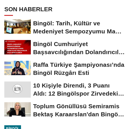
SON HABERLER
Bingöl: Tarih, Kültür ve
Medeniyet Sempozyumu Mayıs
Ayında Düzenlenecek
Bingöl Cumhuriyet
Başsavcılığından Dolandırıcılık
Uyarısı:...
Raffa Türkiye Şampiyonası’nda
Bingöl Rüzgârı Esti
10 Kişiyle Direndi, 3 Puanı
Aldı: 12 Bingölspor Zirvedeki
Yerini Korudu...
Toplum Gönüllüsü Semiramis
Bektaş Karaarslan'dan Bingöl
İçin Deprem...
BINGÖL