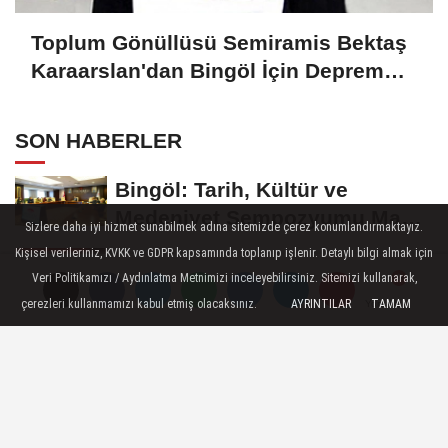
Toplum Gönüllüsü Semiramis Bektaş
Karaarslan'dan Bingöl İçin Deprem
Uyarısı
SON HABERLER
Bingöl: Tarih, Kültür ve
Medeniyet Sempozyumu Mayıs
Sizlere daha iyi hizmet sunabilmek adına sitemizde çerez konumlandırmaktayız.
Ayında Düzenlenecek
Kişisel verileriniz, KVKK ve GDPR kapsamında toplanıp işlenir. Detaylı bilgi almak için
Bingöl Cumhuriyet
Veri Politikamızı / Aydınlatma Metnimizi inceleyebilirsiniz. Sitemizi kullanarak,
Başsavcılığından Dolandırıcılık
çerezleri kullanmamızı kabul etmiş olacaksınız.
AYRINTILAR
TAMAM
Yorumlar
Yorumlar
Yorumlar
Uyarısı:...
Raffa Türkiye Şampiyonası’nda
Bingöl Rüzgârı Esti
10 Kişiyle Direndi, 3 Puanı
Aldı: 12 Bingölspor Zirvedeki