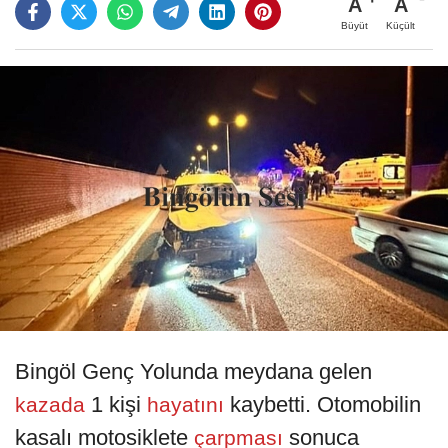
A
A
Büyüt
Küçült
Bingöl Genç Yolunda meydana gelen
1 kişi
kaybetti. Otomobilin
kazada
hayatını
kasalı motosiklete
sonuca
çarpması