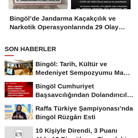
Bingöl’de Jandarma Kaçakçılık ve
Narkotik Operasyonlarında 29 Olaya
Müdahale Etti
SON HABERLER
Bingöl: Tarih, Kültür ve
Medeniyet Sempozyumu Mayıs
Ayında Düzenlenecek
Bingöl Cumhuriyet
Başsavcılığından Dolandırıcılık
Uyarısı:...
Raffa Türkiye Şampiyonası’nda
Bingöl Rüzgârı Esti
10 Kişiyle Direndi, 3 Puanı