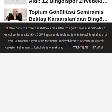
Aldı: 12 Bingölspor Zirvedeki
Yerini Korudu...
Toplum Gönüllüsü Semiramis
Bektaş Karaarslan'dan Bingöl
İçin Deprem...
Sizlere daha iyi hizmet sunabilmek adına sitemizde çerez konumlandırmaktayız.
EKONOMI
Kişisel verileriniz, KVKK ve GDPR kapsamında toplanıp işlenir. Detaylı bilgi almak için
Yayınlanma: 15 Ağustos 2024 - 16:15
Veri Politikamızı / Aydınlatma Metnimizi inceleyebilirsiniz. Sitemizi kullanarak,
Güncelleme: 24 Nisan 2026 - 13:32
çerezleri kullanmamızı kabul etmiş olacaksınız.
AYRINTILAR
TAMAM
Yorumlar
Yorumlar
Yüksekova'da seracılık gelişiyor
...arkadaş, 11 sera kurarak üretime
başladı.Yüksekova'da bir araya gelen 6
arkadaş, ilçenin farklı noktalarında 11 sera
kurdu. Kurulan seralarda salatalık ve...
15 Ağustos 2024 - 16:15
EKONOMI