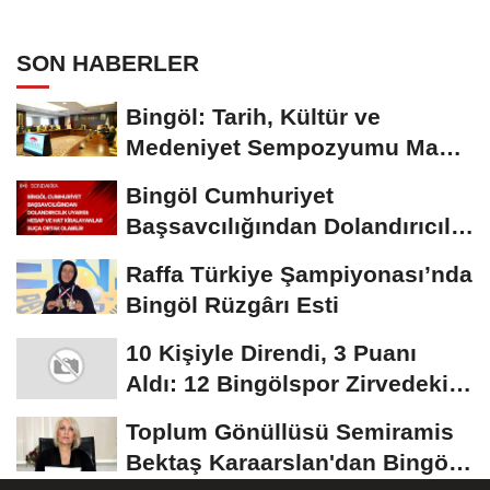
Uyarısı
SON HABERLER
Bingöl: Tarih, Kültür ve
Medeniyet Sempozyumu Mayıs
Ayında Düzenlenecek
Bingöl Cumhuriyet
Başsavcılığından Dolandırıcılık
Uyarısı:...
Raffa Türkiye Şampiyonası’nda
Bingöl Rüzgârı Esti
10 Kişiyle Direndi, 3 Puanı
Aldı: 12 Bingölspor Zirvedeki
Yerini Korudu...
Toplum Gönüllüsü Semiramis
Bektaş Karaarslan'dan Bingöl