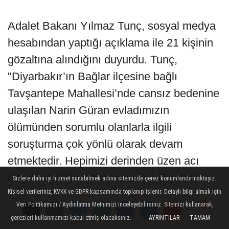
Adalet Bakanı Yılmaz Tunç, sosyal medya
hesabından yaptığı açıklama ile 21 kişinin
gözaltına alındığını duyurdu. Tunç,
"Diyarbakır’ın Bağlar ilçesine bağlı
Tavşantepe Mahallesi’nde cansız bedenine
ulaşılan Narin Güran evladımızın
ölümünden sorumlu olanlarla ilgili
soruşturma çok yönlü olarak devam
etmektedir. Hepimizi derinden üzen acı
olayın açıklığa kavuşması için Diyarbakır
Sizlere daha iyi hizmet sunabilmek adına sitemizde çerez konumlandırmaktayız.
Kişisel verileriniz, KVKK ve GDPR kapsamında toplanıp işlenir. Detaylı bilgi almak için
Cumhuriyet Başsavcılığı tarafından
Veri Politikamızı / Aydınlatma Metnimizi inceleyebilirsiniz. Sitemizi kullanarak,
yürütülen soruşturma kapsamında 1
çerezleri kullanmamızı kabul etmiş olacaksınız.
AYRINTILAR
TAMAM
Yorumlar
Yorumlar
Yorumlar
Cumhuriyet başsavcıvekili ile 3 Cumhuriyet