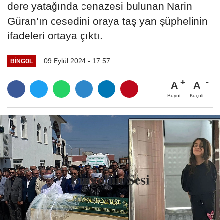
dere yatağında cenazesi bulunan Narin
Güran’ın cesedini oraya taşıyan şüphelinin
ifadeleri ortaya çıktı.
09 Eylül 2024 - 17:57
BINGÖL
A
A
Büyüt
Küçült