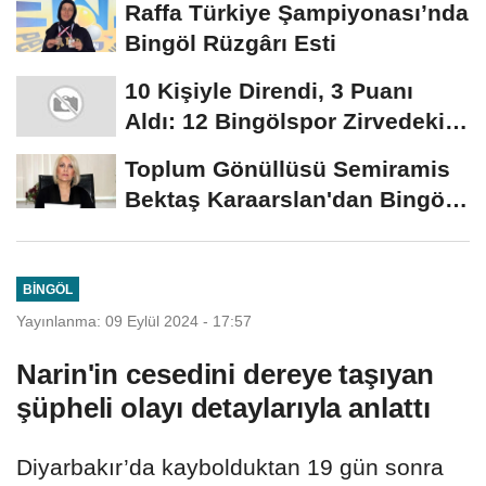
Raffa Türkiye Şampiyonası’nda
Bingöl Rüzgârı Esti
10 Kişiyle Direndi, 3 Puanı
Aldı: 12 Bingölspor Zirvedeki
Yerini Korudu...
Toplum Gönüllüsü Semiramis
Bektaş Karaarslan'dan Bingöl
İçin Deprem...
BINGÖL
Yayınlanma: 09 Eylül 2024 - 17:57
Narin'in cesedini dereye taşıyan
şüpheli olayı detaylarıyla anlattı
Diyarbakır’da kaybolduktan 19 gün sonra