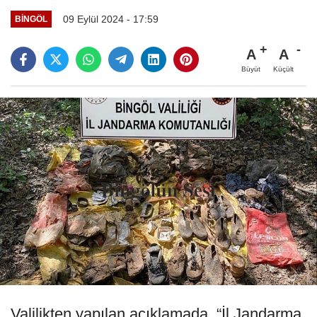
09 Eylül 2024 - 17:59
BINGÖL
A
A
Büyüt
Küçült
Valilikten yapılan açıklamada, “İl Jandarma