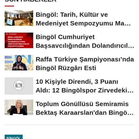
Bingöl: Tarih, Kültür ve
Medeniyet Sempozyumu Mayıs
Ayında Düzenlenecek
Bingöl Cumhuriyet
Başsavcılığından Dolandırıcılık
Uyarısı:...
Raffa Türkiye Şampiyonası’nda
Bingöl Rüzgârı Esti
10 Kişiyle Direndi, 3 Puanı
Aldı: 12 Bingölspor Zirvedeki
Yerini Korudu...
Toplum Gönüllüsü Semiramis
Bektaş Karaarslan'dan Bingöl
İçin Deprem...
BINGÖL