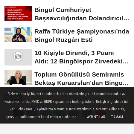
Ayında Düzenlenecek
Bingöl Cumhuriyet
Başsavcılığından Dolandırıcılık
Uyarısı:...
Raffa Türkiye Şampiyonası’nda
Bingöl Rüzgârı Esti
10 Kişiyle Direndi, 3 Puanı
Aldı: 12 Bingölspor Zirvedeki
Yerini Korudu...
Toplum Gönüllüsü Semiramis
Bektaş Karaarslan'dan Bingöl
İçin Deprem...
Sizlere daha iyi hizmet sunabilmek adına sitemizde çerez konumlandırmaktayız.
BINGÖL
Kişisel verileriniz, KVKK ve GDPR kapsamında toplanıp işlenir. Detaylı bilgi almak için
Yayınlanma: 30 Eylül 2025 - 22:18
Veri Politikamızı / Aydınlatma Metnimizi inceleyebilirsiniz. Sitemizi kullanarak,
Güncelleme: 30 Eylül 2025 - 22:24
çerezleri kullanmamızı kabul etmiş olacaksınız.
AYRINTILAR
TAMAM
Yorumlar
Yorumlar
Cumhurbaşkanı Yardımcısı Yılmaz