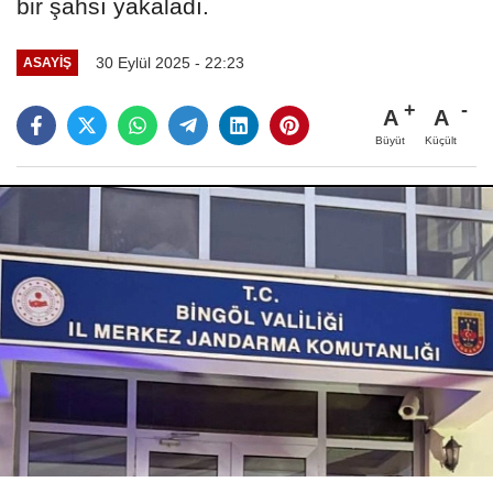
bir şahsı yakaladı.
30 Eylül 2025 - 22:23
ASAYIŞ
A
A
Büyüt
Küçült