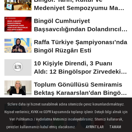
Medeniyet Sempozyumu Mayıs
Ayında Düzenlenecek
Bingöl Cumhuriyet
Başsavcılığından Dolandırıcılık
Uyarısı:...
Raffa Türkiye Şampiyonası’nda
Bingöl Rüzgârı Esti
10 Kişiyle Direndi, 3 Puanı
Aldı: 12 Bingölspor Zirvedeki
Yerini Korudu...
Toplum Gönüllüsü Semiramis
Bektaş Karaarslan'dan Bingöl
İçin Deprem...
Sizlere daha iyi hizmet sunabilmek adına sitemizde çerez konumlandırmaktayız.
BINGÖL
Kişisel verileriniz, KVKK ve GDPR kapsamında toplanıp işlenir. Detaylı bilgi almak için
Yayınlanma: 29 Aralık 2025 - 00:03
Veri Politikamızı / Aydınlatma Metnimizi inceleyebilirsiniz. Sitemizi kullanarak,
çerezleri kullanmamızı kabul etmiş olacaksınız.
AYRINTILAR
TAMAM
Yorumlar
Yorumlar
Bingöl'de Kar Tatili: Kiğı ve