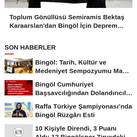
Toplum Gönüllüsü Semiramis Bektaş
Karaarslan'dan Bingöl İçin Deprem
Uyarısı
SON HABERLER
Bingöl: Tarih, Kültür ve
Medeniyet Sempozyumu Mayıs
Ayında Düzenlenecek
Bingöl Cumhuriyet
Başsavcılığından Dolandırıcılık
Uyarısı:...
Raffa Türkiye Şampiyonası’nda
Bingöl Rüzgârı Esti
10 Kişiyle Direndi, 3 Puanı
Aldı: 12 Bingölspor Zirvedeki