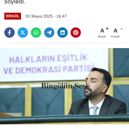
söyledi.
01 Mayıs 2025 - 16:47
BINGÖL
A
A
Büyüt
Küçült