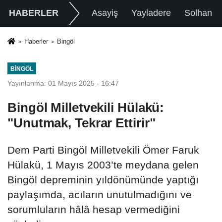
HABERLER
Asayiş
Yayladere
Solhan
Haberler
Bingöl
BINGÖL
Yayınlanma: 01 Mayıs 2025 - 16:47
Bingöl Milletvekili Hülakü:
"Unutmak, Tekrar Ettirir"
Dem Parti Bingöl Milletvekili Ömer Faruk
Hülakü, 1 Mayıs 2003’te meydana gelen
Bingöl depreminin yıldönümünde yaptığı
paylaşımda, acıların unutulmadığını ve
sorumluların hâlâ hesap vermediğini