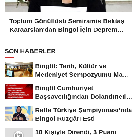
Toplum Gönüllüsü Semiramis Bektaş
Karaarslan'dan Bingöl İçin Deprem
Uyarısı
SON HABERLER
Bingöl: Tarih, Kültür ve
Medeniyet Sempozyumu Mayıs
Ayında Düzenlenecek
Bingöl Cumhuriyet
Başsavcılığından Dolandırıcılık
Uyarısı:...
Raffa Türkiye Şampiyonası’nda
Bingöl Rüzgârı Esti
10 Kişiyle Direndi, 3 Puanı