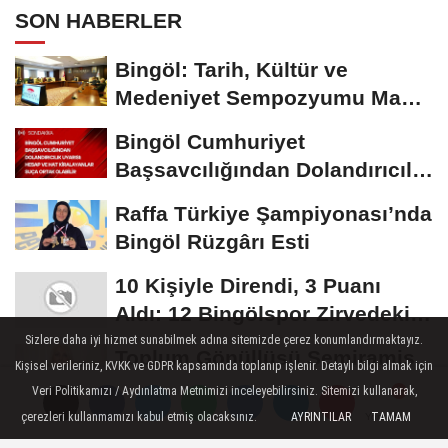
SON HABERLER
Bingöl: Tarih, Kültür ve
Medeniyet Sempozyumu Mayıs
Ayında Düzenlenecek
Bingöl Cumhuriyet
Başsavcılığından Dolandırıcılık
Uyarısı:...
Raffa Türkiye Şampiyonası’nda
Bingöl Rüzgârı Esti
10 Kişiyle Direndi, 3 Puanı
Aldı: 12 Bingölspor Zirvedeki
Yerini Korudu...
Sizlere daha iyi hizmet sunabilmek adına sitemizde çerez konumlandırmaktayız.
Toplum Gönüllüsü Semiramis
Kişisel verileriniz, KVKK ve GDPR kapsamında toplanıp işlenir. Detaylı bilgi almak için
Bektaş Karaarslan'dan Bingöl
Veri Politikamızı / Aydınlatma Metnimizi inceleyebilirsiniz. Sitemizi kullanarak,
İçin Deprem...
çerezleri kullanmamızı kabul etmiş olacaksınız.
AYRINTILAR
TAMAM
Yorumlar
Yorumlar
Yorumlar