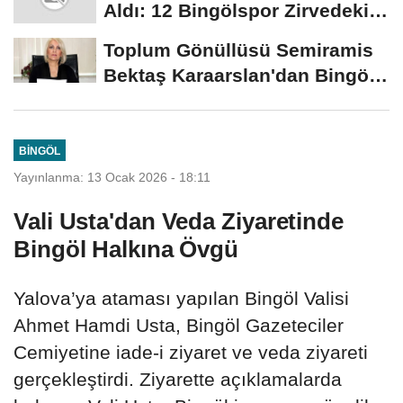
Aldı: 12 Bingölspor Zirvedeki
Yerini Korudu...
Toplum Gönüllüsü Semiramis
Bektaş Karaarslan'dan Bingöl
İçin Deprem...
BINGÖL
Yayınlanma: 13 Ocak 2026 - 18:11
Vali Usta'dan Veda Ziyaretinde
Bingöl Halkına Övgü
Yalova’ya ataması yapılan Bingöl Valisi
Ahmet Hamdi Usta, Bingöl Gazeteciler
Cemiyetine iade-i ziyaret ve veda ziyareti
gerçekleştirdi. Ziyarette açıklamalarda