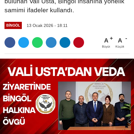
bulunan Vali Usta, Bingöl insanına yönelik
samimi ifadeler kullandı.
13 Ocak 2026 - 18:11
BINGÖL
A
A
Büyüt
Küçült