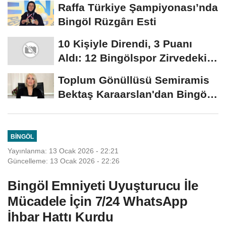
Raffa Türkiye Şampiyonası’nda
Bingöl Rüzgârı Esti
10 Kişiyle Direndi, 3 Puanı
Aldı: 12 Bingölspor Zirvedeki
Yerini Korudu...
Toplum Gönüllüsü Semiramis
Bektaş Karaarslan'dan Bingöl
İçin Deprem...
BINGÖL
Yayınlanma: 13 Ocak 2026 - 22:21
Güncelleme: 13 Ocak 2026 - 22:26
Bingöl Emniyeti Uyuşturucu İle
Mücadele İçin 7/24 WhatsApp
İhbar Hattı Kurdu