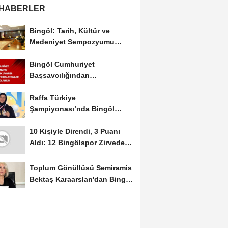
 HABERLER
Bingöl: Tarih, Kültür ve
Medeniyet Sempozyumu
Mayıs Ayında Düzenlenecek
Bingöl Cumhuriyet
Başsavcılığından
Dolandırıcılık Uyarısı:...
Raffa Türkiye
Şampiyonası’nda Bingöl
Rüzgârı Esti
10 Kişiyle Direndi, 3 Puanı
Aldı: 12 Bingölspor Zirvedeki
Yerini Korudu...
Toplum Gönüllüsü Semiramis
Bektaş Karaarslan'dan Bingöl
İçin Deprem...