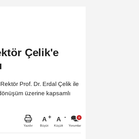
ktör Çelik'e
ı
ktör Prof. Dr. Erdal Çelik ile
tal dönüşüm üzerine kapsamlı
A
A
Büyüt
Küçült
Yazdır
Yorumlar