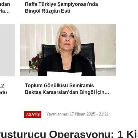
ından
Raffa Türkiye Şampiyonası’nda
Hat
Bingöl Rüzgârı Esti
Toplum Gönüllüsü Semiramis
12
Bektaş Karaarslan'dan Bingöl İçin
udu
Deprem Uyarısı
Yayınlanma: 17 Nisan 2025 - 21:21
ASAYIŞ
yuşturucu Operasyonu: 1 Kiş