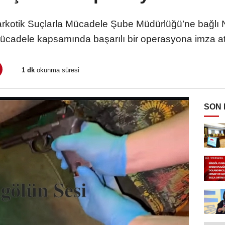
rkotik Suçlarla Mücadele Şube Müdürlüğü’ne bağlı N
ücadele kapsamında başarılı bir operasyona imza att
1 dk
okunma süresi
SON