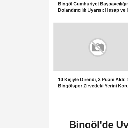
Bingöl Cumhuriyet Başsavcılığ
Dolandırıcılık Uyarısı: Hesap ve 
Kiralayanlar Suça Ortak Olabilir
10 Kişiyle Direndi, 3 Puanı Aldı: 
Bingölspor Zirvedeki Yerini Kor
Bingöl'de U