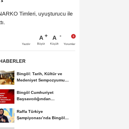
ARKO Timleri, uyuşturucu ile
ı.
A
A
Büyüt
Küçült
Yazdır
Yorumlar
 HABERLER
Bingöl: Tarih, Kültür ve
Medeniyet Sempozyumu
Mayıs Ayında Düzenlenecek
Bingöl Cumhuriyet
Başsavcılığından
Dolandırıcılık Uyarısı:...
Raffa Türkiye
Şampiyonası’nda Bingöl
Rüzgârı Esti