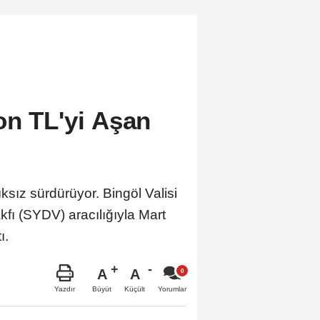
on TL'yi Aşan
ıksız sürdürüyor. Bingöl Valisi
ı (SYDV) aracılığıyla Mart
ı.
A
A
Büyüt
Küçült
Yazdır
Yorumlar