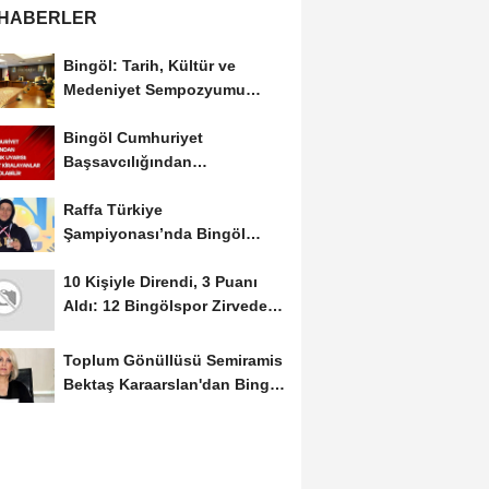
 HABERLER
Bingöl: Tarih, Kültür ve
Medeniyet Sempozyumu
Mayıs Ayında Düzenlenecek
Bingöl Cumhuriyet
Başsavcılığından
Dolandırıcılık Uyarısı:...
Raffa Türkiye
Şampiyonası’nda Bingöl
Rüzgârı Esti
10 Kişiyle Direndi, 3 Puanı
Aldı: 12 Bingölspor Zirvedeki
Yerini Korudu...
Toplum Gönüllüsü Semiramis
Bektaş Karaarslan'dan Bingöl
İçin Deprem...