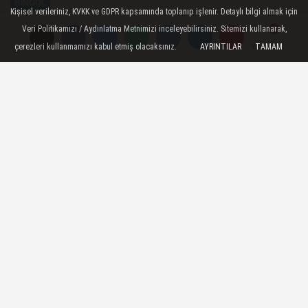
BINGÖL
Kişisel verileriniz, KVKK ve GDPR kapsamında toplanıp işlenir. Detaylı bilgi almak için
Yayınlanma: 30 Ekim 2024 - 17:57
Veri Politikamızı / Aydınlatma Metnimizi inceleyebilirsiniz. Sitemizi kullanarak,
çerezleri kullanmamızı kabul etmiş olacaksınız.
AYRINTILAR
TAMAM
Yorumlar
Yorumlar
Bingöl'de Kaçak Kazı Yaparken
Yakalandılar
Bingöl’de jandarma ekiplerince
gerçekleştirilen operasyonlarda kaçak kazı
yaptığı belirlenen 2 kişi yakalanırken, bir
araçta yapılan aramada ise bin 370 paket
kaçak sigara ele geçirildi.
30 Ekim 2024 - 17:57
BINGÖL
A
A
Büyüt
Küçült