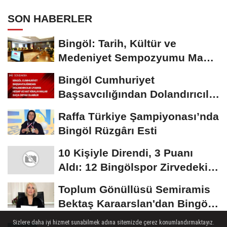
SON HABERLER
Bingöl: Tarih, Kültür ve
Medeniyet Sempozyumu Mayıs
Ayında Düzenlenecek
Bingöl Cumhuriyet
Başsavcılığından Dolandırıcılık
Uyarısı:...
Raffa Türkiye Şampiyonası’nda
Bingöl Rüzgârı Esti
10 Kişiyle Direndi, 3 Puanı
Aldı: 12 Bingölspor Zirvedeki
Yerini Korudu...
Toplum Gönüllüsü Semiramis
Bektaş Karaarslan'dan Bingöl
İçin Deprem...
Sizlere daha iyi hizmet sunabilmek adına sitemizde çerez konumlandırmaktayız.