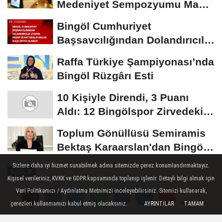
Medeniyet Sempozyumu Mayıs
Ayında Düzenlenecek
Bingöl Cumhuriyet
Başsavcılığından Dolandırıcılık
Uyarısı:...
Raffa Türkiye Şampiyonası’nda
Bingöl Rüzgârı Esti
10 Kişiyle Direndi, 3 Puanı
Aldı: 12 Bingölspor Zirvedeki
Yerini Korudu...
Toplum Gönüllüsü Semiramis
Bektaş Karaarslan'dan Bingöl
İçin Deprem...
Sizlere daha iyi hizmet sunabilmek adına sitemizde çerez konumlandırmaktayız.
SAĞLIK
Kişisel verileriniz, KVKK ve GDPR kapsamında toplanıp işlenir. Detaylı bilgi almak için
Yayınlanma: 19 Ağustos 2024 - 09:35
Veri Politikamızı / Aydınlatma Metnimizi inceleyebilirsiniz. Sitemizi kullanarak,
Güncelleme: 19 Ağustos 2024 - 09:39
çerezleri kullanmamızı kabul etmiş olacaksınız.
AYRINTILAR
TAMAM
Yorumlar
Yorumlar
Erzurum için sıcaklık uyarısı