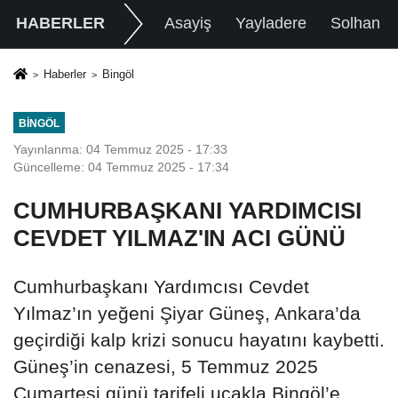
HABERLER
Asayiş
Yayladere
Solhan
Haberler
Bingöl
BINGÖL
Yayınlanma: 04 Temmuz 2025 - 17:33
Güncelleme: 04 Temmuz 2025 - 17:34
CUMHURBAŞKANI YARDIMCISI
CEVDET YILMAZ'IN ACI GÜNÜ
Cumhurbaşkanı Yardımcısı Cevdet
Yılmaz’ın yeğeni Şiyar Güneş, Ankara’da
geçirdiği kalp krizi sonucu hayatını kaybetti.
Güneş’in cenazesi, 5 Temmuz 2025
Cumartesi günü tarifeli uçakla Bingöl’e