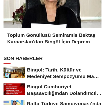
Toplum Gönüllüsü Semiramis Bektaş
Karaarslan'dan Bingöl İçin Deprem
Uyarısı
SON HABERLER
Bingöl: Tarih, Kültür ve
Medeniyet Sempozyumu Mayıs
Ayında Düzenlenecek
Bingöl Cumhuriyet
Başsavcılığından Dolandırıcılık
Uyarısı:...
Raffa Türkiye Şampiyonası’nda