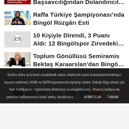
Başsavcılığından Dolandırıcılık
Uyarısı:...
Raffa Türkiye Şampiyonası’nda
Bingöl Rüzgârı Esti
10 Kişiyle Direndi, 3 Puanı
Aldı: 12 Bingölspor Zirvedeki
Yerini Korudu...
Toplum Gönüllüsü Semiramis
Bektaş Karaarslan'dan Bingöl
İçin Deprem...
Sizlere daha iyi hizmet sunabilmek adına sitemizde çerez konumlandırmaktayız.
Kişisel verileriniz, KVKK ve GDPR kapsamında toplanıp işlenir. Detaylı bilgi almak için
SPOR
Veri Politikamızı / Aydınlatma Metnimizi inceleyebilirsiniz. Sitemizi kullanarak,
Yayınlanma: 02 Temmuz 2025 - 18:31
çerezleri kullanmamızı kabul etmiş olacaksınız.
AYRINTILAR
TAMAM
Yorumlar
Yorumlar
Yorumlar
Bingölspor FK, Forvet Umut
Dilek'i Kadrosuna Kattı