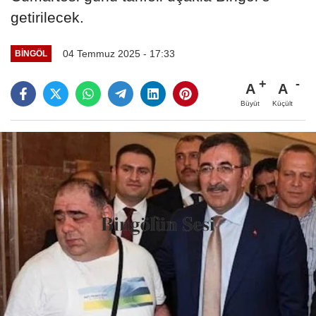
getirilecek.
04 Temmuz 2025 - 17:33
BINGÖL
A
A
Büyüt
Küçült