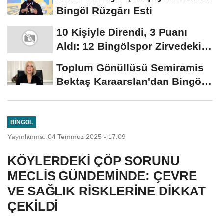
Bingöl Rüzgârı Esti
10 Kişiyle Direndi, 3 Puanı
Aldı: 12 Bingölspor Zirvedeki
Yerini Korudu...
Toplum Gönüllüsü Semiramis
Bektaş Karaarslan'dan Bingöl
İçin Deprem...
BINGÖL
Yayınlanma: 04 Temmuz 2025 - 17:09
KÖYLERDEKİ ÇÖP SORUNU
MECLİS GÜNDEMİNDE: ÇEVRE
VE SAĞLIK RİSKLERİNE DİKKAT
ÇEKİLDİ