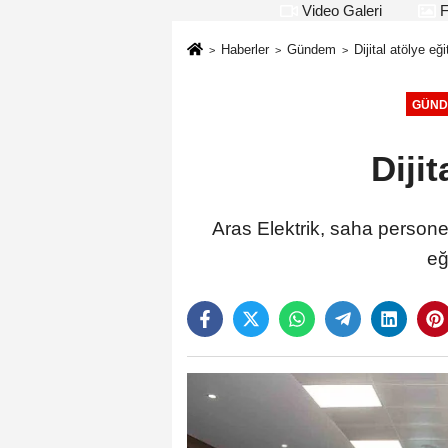
Video Galeri
F
Haberler
Gündem
Dijital atölye eğ
GÜND
Diji
Aras Elektrik, saha personel
eğ