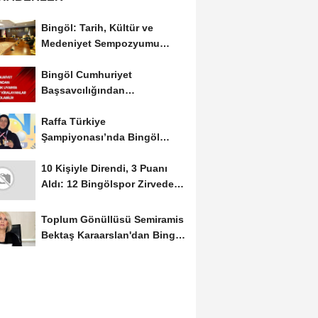
Bingöl: Tarih, Kültür ve
Medeniyet Sempozyumu
Mayıs Ayında Düzenlenecek
Bingöl Cumhuriyet
Başsavcılığından
Dolandırıcılık Uyarısı:...
Raffa Türkiye
Şampiyonası’nda Bingöl
Rüzgârı Esti
10 Kişiyle Direndi, 3 Puanı
Aldı: 12 Bingölspor Zirvedeki
Yerini Korudu...
Toplum Gönüllüsü Semiramis
Bektaş Karaarslan'dan Bingöl
İçin Deprem...