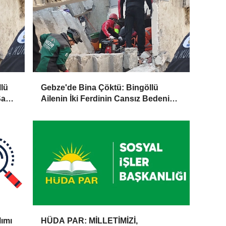
lü
Gebze'de Bina Çöktü: Bingöllü
Sağ
Ailenin İki Ferdinin Cansız Bedenine
Ulaşıldı
lımı
HÜDA PAR: MİLLETİMİZİ,