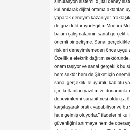
simülasyon sistemi, dijital deney siste
kullanılarak dijital ortama aktarılan 
yaparak deneyim kazanıyor. Yaklaşık 
de göz dolduruyor.Eğitim Müdürü Mura
bakım çalışmalarının sanal gerçeklik 
önemli bir gelişme. Sanal gerçeklikl
riskleri deneyimlemeden önce uygulam
Özellikle elektrik dağıtım sektöründe,
önem taşıyor ve sanal gerçeklik bu sü
hem sektör hem de Şirket için önemli
sanal gerçeklik ile uyumlu kablolu ya
için kullanılan yazılım ve donanımlar
deneyimlerini sunabilmesi oldukça ön
karşılaşarak pratik yapabiliyor ve b
hale gelmiş oluyorlar." ifadelerini ku
güvenliğini artırmaya hem de operasyo