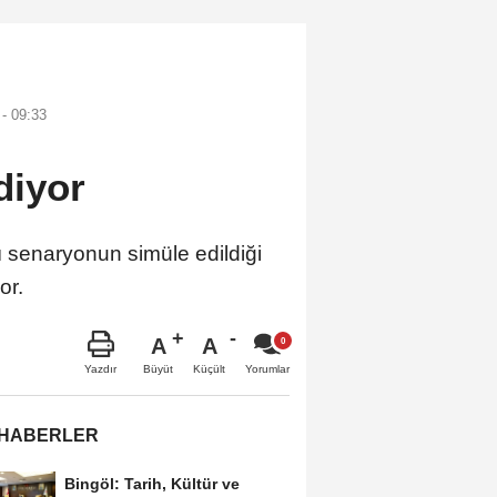
- 09:33
diyor
lı senaryonun simüle edildiği
or.
A
A
Büyüt
Küçült
Yazdır
Yorumlar
 HABERLER
Bingöl: Tarih, Kültür ve