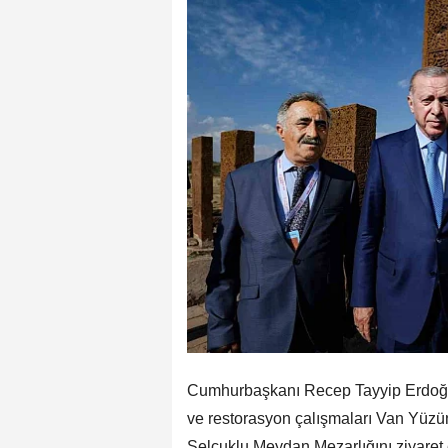
Cumhurbaşkanı Recep Tayyip Erdoğan,
ve restorasyon çalışmaları Van Yüzün
Selçuklu Meydan Mezarlığını ziyaret et