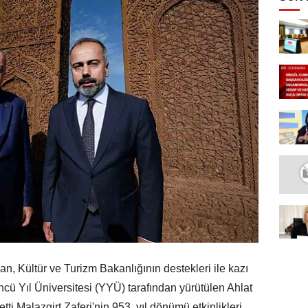
 Kültür ve Turizm Bakanlığının destekleri ile kazı
cü Yıl Üniversitesi (YYÜ) tarafından yürütülen Ahlat
ti.Malazgirt Zaferi'nin 953. yıl dönümü etkinlikleri