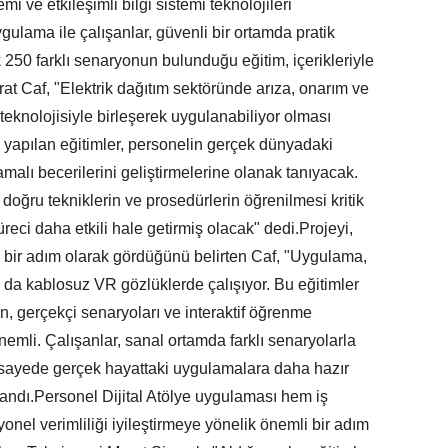
mi ve etkileşimli bilgi sistemi teknolojileri
uygulama ile çalışanlar, güvenli bir ortamda pratik
250 farklı senaryonun bulunduğu eğitim, içerikleriyle
t Caf, "Elektrik dağıtım sektöründe arıza, onarım ve
teknolojisiyle birleşerek uygulanabiliyor olması
e yapılan eğitimler, personelin gerçek dünyadaki
alı becerilerini geliştirmelerine olanak tanıyacak.
 doğru tekniklerin ve prosedürlerin öğrenilmesi kritik
reci daha etkili hale getirmiş olacak" dedi.Projeyi,
 bir adım olarak gördüğünü belirten Caf, "Uygulama,
 da kablosuz VR gözlüklerde çalışıyor. Bu eğitimler
ın, gerçekçi senaryoları ve interaktif öğrenme
emli. Çalışanlar, sanal ortamda farklı senaryolarla
u sayede gerçek hayattaki uygulamalara daha hazır
llandı.Personel Dijital Atölye uygulaması hem iş
nel verimliliği iyileştirmeye yönelik önemli bir adım