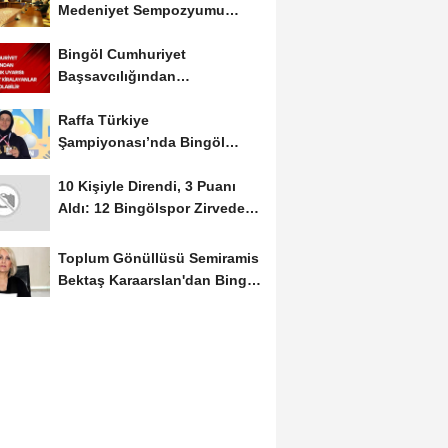
Medeniyet Sempozyumu
Mayıs Ayında Düzenlenecek
Bingöl Cumhuriyet
Başsavcılığından
Dolandırıcılık Uyarısı:...
Raffa Türkiye
Şampiyonası’nda Bingöl
Rüzgârı Esti
10 Kişiyle Direndi, 3 Puanı
Aldı: 12 Bingölspor Zirvedeki
Yerini Korudu...
Toplum Gönüllüsü Semiramis
Bektaş Karaarslan'dan Bingöl
İçin Deprem...