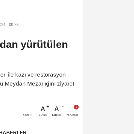
024 - 09:33
dan yürütülen
i ile kazı ve restorasyon
lu Meydan Mezarlığını ziyaret
A
A
Büyüt
Küçült
Yazdır
Yorumlar
 HABERLER