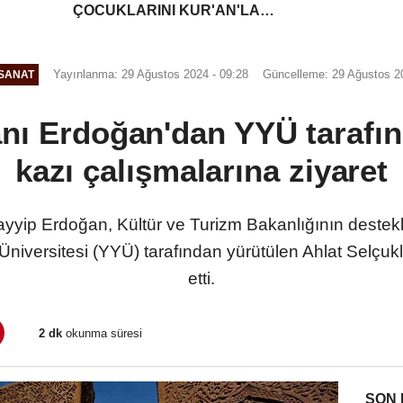
ÇOCUKLARINI KUR'AN'LA
BULUŞTURMAYA DAVET
EDİYORUZ
Yayınlanma: 29 Ağustos 2024 - 09:28
Güncelleme: 29 Ağustos 2
SANAT
ı Erdoğan'dan YYÜ tarafın
kazı çalışmalarına ziyaret
ip Erdoğan, Kültür ve Turizm Bakanlığının destekler
Üniversitesi (YYÜ) tarafından yürütülen Ahlat Selçuk
etti.
2 dk
okunma süresi
SON