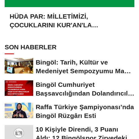
HÜDA PAR: MİLLETİMİZİ,
ÇOCUKLARINI KUR'AN'LA
BULUŞTURMAYA DAVET EDİYORUZ
SON HABERLER
Bingöl: Tarih, Kültür ve
Medeniyet Sempozyumu Mayıs
Ayında Düzenlenecek
Bingöl Cumhuriyet
Başsavcılığından Dolandırıcılık
Uyarısı:...
Raffa Türkiye Şampiyonası’nda
Bingöl Rüzgârı Esti
10 Kişiyle Direndi, 3 Puanı
Aldı: 12 Bingölspor Zirvedeki