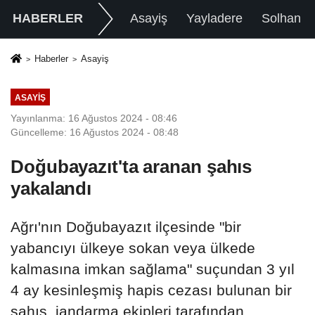
HABERLER
Asayiş
Yayladere
Solhan
Haberler
Asayiş
ASAYIŞ
Yayınlanma: 16 Ağustos 2024 - 08:46
Güncelleme: 16 Ağustos 2024 - 08:48
Doğubayazıt'ta aranan şahıs
yakalandı
Ağrı'nın Doğubayazıt ilçesinde "bir
yabancıyı ülkeye sokan veya ülkede
kalmasına imkan sağlama" suçundan 3 yıl
4 ay kesinleşmiş hapis cezası bulunan bir
şahıs, jandarma ekipleri tarafından