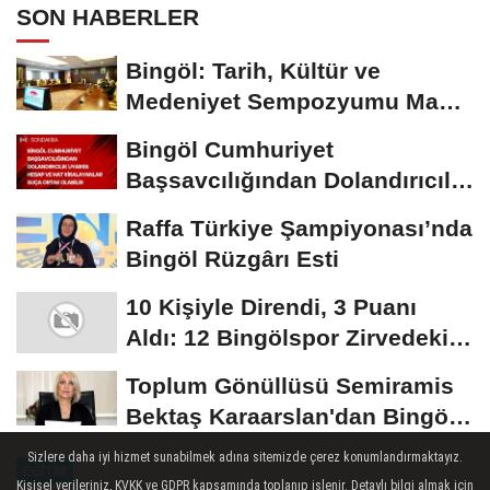
SON HABERLER
Bingöl: Tarih, Kültür ve
Medeniyet Sempozyumu Mayıs
Ayında Düzenlenecek
Bingöl Cumhuriyet
Başsavcılığından Dolandırıcılık
Uyarısı:...
Raffa Türkiye Şampiyonası’nda
Bingöl Rüzgârı Esti
10 Kişiyle Direndi, 3 Puanı
Aldı: 12 Bingölspor Zirvedeki
Yerini Korudu...
Toplum Gönüllüsü Semiramis
Bektaş Karaarslan'dan Bingöl
İçin Deprem...
Sizlere daha iyi hizmet sunabilmek adına sitemizde çerez konumlandırmaktayız.
EĞITIM
Kişisel verileriniz, KVKK ve GDPR kapsamında toplanıp işlenir. Detaylı bilgi almak için