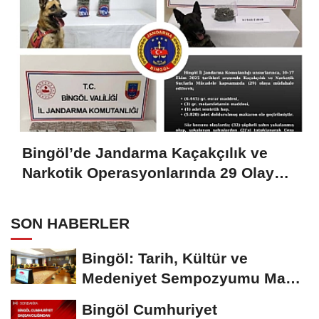
Bingöl’de Jandarma Kaçakçılık ve
Narkotik Operasyonlarında 29 Olaya
Müdahale Etti
SON HABERLER
Bingöl: Tarih, Kültür ve
Medeniyet Sempozyumu Mayıs
Ayında Düzenlenecek
Bingöl Cumhuriyet