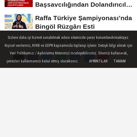
Başsavcılığından Dolandırıcılık
Uyarısı:...
Raffa Türkiye Şampiyonası’nda
Bingöl Rüzgârı Esti
Sizlere daha iyi hizmet sunabilmek adına sitemizde çerez konumlandırmaktayız.
10 Kişiyle Direndi, 3 Puanı
Kişisel verileriniz, KVKK ve GDPR kapsamında toplanıp işlenir. Detaylı bilgi almak için
Aldı: 12 Bingölspor Zirvedeki
Veri Politikamızı / Aydınlatma Metnimizi inceleyebilirsiniz. Sitemizi kullanarak,
Yerini Korudu...
Toplum Gönüllüsü Semiramis
çerezleri kullanmamızı kabul etmiş olacaksınız.
AYRINTILAR
TAMAM
Yorumlar
Yorumlar
Yorumlar
Bektaş Karaarslan'dan Bingöl
İçin Deprem...
ASAYIŞ
Yayınlanma: 19 Ağustos 2024 - 02:08
Güncelleme: 19 Ağustos 2024 - 02:12
Kaldırımda yürürken topuğunda
vuruldu