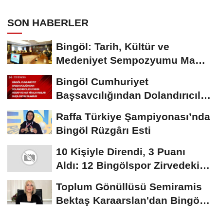
BULUŞTURMAYA DAVET EDİYORUZ
SON HABERLER
Bingöl: Tarih, Kültür ve
Medeniyet Sempozyumu Mayıs
Ayında Düzenlenecek
Bingöl Cumhuriyet
Başsavcılığından Dolandırıcılık
Uyarısı:...
Raffa Türkiye Şampiyonası’nda
Bingöl Rüzgârı Esti
10 Kişiyle Direndi, 3 Puanı
Aldı: 12 Bingölspor Zirvedeki
Yerini Korudu...
Toplum Gönüllüsü Semiramis
Bektaş Karaarslan'dan Bingöl
İçin Deprem...