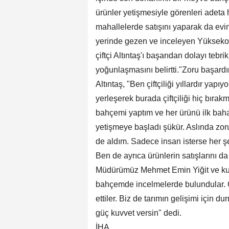
ürünler yetişmesiyle görenleri adeta h
mahallelerde satışını yaparak da evi
yerinde gezen ve inceleyen Yükseko
çiftçi Altıntaş'ı başarıdan dolayı teb
yoğunlaşmasını belirtti."Zoru başardım
Altıntaş, "Ben çiftçiliği yıllardır y
yerleşerek burada çiftçiliği hiç bıra
bahçemi yaptım ve her ürünü ilk bah
yetişmeye başladı şükür. Aslında zoru
de aldım. Sadece insan isterse her ş
Ben de ayrıca ürünlerin satışlarını
Müdürümüz Mehmet Emin Yiğit ve kuru
bahçemde incelmelerde bulundular. O
ettiler. Biz de tarımın gelişimi içi
güç kuvvet versin" dedi.
İHA