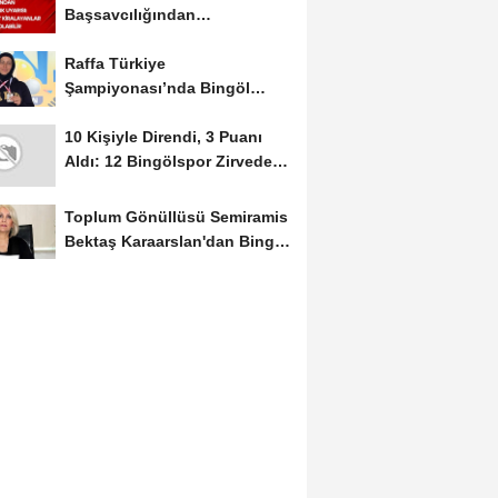
Başsavcılığından
Dolandırıcılık Uyarısı:...
Raffa Türkiye
Şampiyonası’nda Bingöl
Rüzgârı Esti
10 Kişiyle Direndi, 3 Puanı
Aldı: 12 Bingölspor Zirvedeki
Yerini Korudu...
Toplum Gönüllüsü Semiramis
Bektaş Karaarslan'dan Bingöl
İçin Deprem...