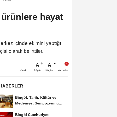
 ürünlere hayat
merkez içinde ekimini yaptığı
si olarak belirttiler.
A
A
Büyüt
Küçült
Yazdır
Yorumlar
 HABERLER
Bingöl: Tarih, Kültür ve
Medeniyet Sempozyumu
Mayıs Ayında Düzenlenecek
Bingöl Cumhuriyet