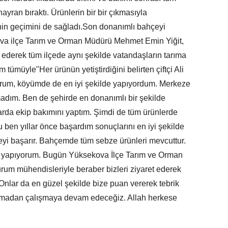
ayran bıraktı. Ürünlerin bir bir çıkmasıyla
nin geçimini de sağladı.Son donanımlı bahçeyi
va ilçe Tarım ve Orman Müdürü Mehmet Emin Yiğit,
rik ederek tüm ilçede aynı şekilde vatandaşların tarıma
 tümüyle"Her ürünün yetiştirdiğini belirten çiftçi Ali
apıyorum, köyümde de en iyi şekilde yapıyordum. Merkeze
kmadım. Ben de şehirde en donanımlı bir şekilde
arda ekip bakımını yaptım. Şimdi de tüm ürünlerde
 ben yıllar önce başardım sonuçlarını en iyi şekilde
eyi başarır. Bahçemde tüm sebze ürünleri mevcuttur.
 da yapıyorum. Bugün Yüksekova İlçe Tarım ve Orman
m mühendisleriyle beraber bizleri ziyaret ederek
nlar da en güzel şekilde bize puan vererek tebrik
n durmadan çalışmaya devam edeceğiz. Allah herkese