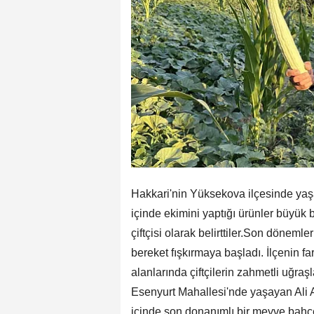
Hakkari'nin Yüksekova ilçesinde yaşay
içinde ekimini yaptığı ürünler büyük b
çiftçisi olarak belirttiler.Son döneml
bereket fışkırmaya başladı. İlçenin 
alanlarında çiftçilerin zahmetli uğraş
Esenyurt Mahallesi'nde yaşayan Ali Al
içinde son donanımlı bir meyve bahçe