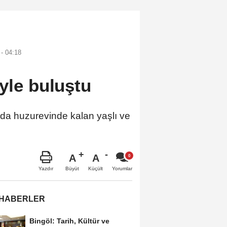
- 04:18
yle buluştu
da huzurevinde kalan yaşlı ve
A
A
Büyüt
Küçült
Yazdır
Yorumlar
 HABERLER
Bingöl: Tarih, Kültür ve