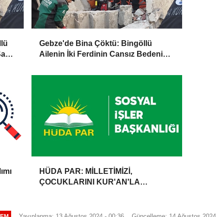
lü
Gebze'de Bina Çöktü: Bingöllü
Sağ
Ailenin İki Ferdinin Cansız Bedenine
Ulaşıldı
lımı
HÜDA PAR: MİLLETİMİZİ,
ÇOCUKLARINI KUR'AN'LA
BULUŞTURMAYA DAVET
EDİYORUZ
Yayınlanma: 13 Ağustos 2024 - 00:36
Güncelleme: 14 Ağustos 2024 
EM