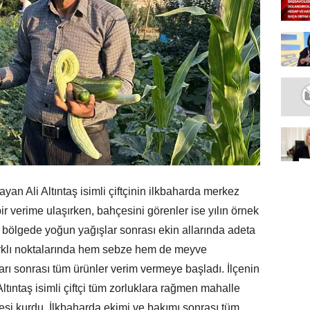
an Ali Altıntaş isimli çiftçinin ilkbaharda merkez
ir verime ulaşırken, bahçesini görenler ise yılın örnek
er bölgede yoğun yağışlar sonrası ekin allarında adeta
farklı noktalarında hem sebze hem de meyve
ları sonrası tüm ürünler verim vermeye başladı. İlçenin
tıntaş isimli çiftçi tüm zorluklara rağmen mahalle
si kurdu. İlkbaharda ekimi ve bakımı sonrası tüm