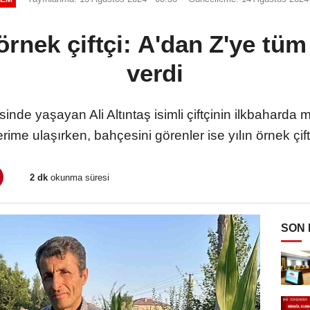
rnek çiftçi: A'dan Z'ye tüm
verdi
nde yaşayan Ali Altıntaş isimli çiftçinin ilkbaharda 
ime ulaşırken, bahçesini görenler ise yılın örnek çiftçi
2 dk
okunma süresi
SON