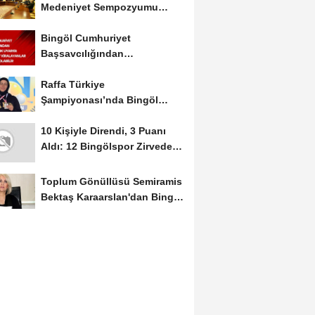
Medeniyet Sempozyumu
Mayıs Ayında Düzenlenecek
Bingöl Cumhuriyet
Başsavcılığından
Dolandırıcılık Uyarısı:...
Raffa Türkiye
Şampiyonası’nda Bingöl
Rüzgârı Esti
10 Kişiyle Direndi, 3 Puanı
Aldı: 12 Bingölspor Zirvedeki
Yerini Korudu...
Toplum Gönüllüsü Semiramis
Bektaş Karaarslan'dan Bingöl
İçin Deprem...