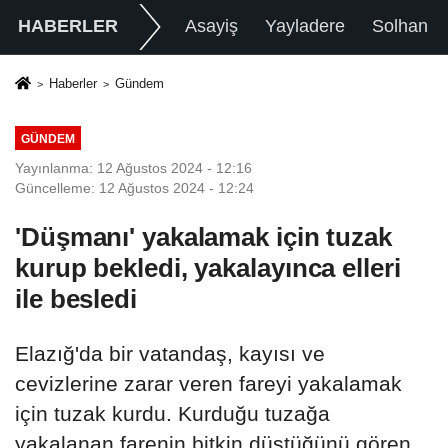
HABERLER
Asayiş
Yayladere
Solhan
Haberler
Gündem
GÜNDEM
Yayınlanma: 12 Ağustos 2024 - 12:16
Güncelleme: 12 Ağustos 2024 - 12:24
'Düşmanı' yakalamak için tuzak
kurup bekledi, yakalayınca elleri
ile besledi
Elazığ'da bir vatandaş, kayısı ve
cevizlerine zarar veren fareyi yakalamak
için tuzak kurdu. Kurduğu tuzağa
yakalanan farenin bitkin düştüğünü gören