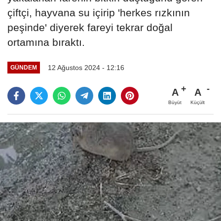
çiftçi, hayvana su içirip 'herkes rızkının
peşinde' diyerek fareyi tekrar doğal
ortamına bıraktı.
12 Ağustos 2024 - 12:16
GÜNDEM
A
A
Büyüt
Küçült