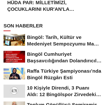
HÜDA PAR: MİLLETİMİZİ,
ÇOCUKLARINI KUR'AN'LA
BULUŞTURMAYA DAVET EDİYORUZ
SON HABERLER
Bingöl: Tarih, Kültür ve
Medeniyet Sempozyumu Mayıs
Ayında Düzenlenecek
Bingöl Cumhuriyet
Başsavcılığından Dolandırıcılık
Uyarısı:...
Raffa Türkiye Şampiyonası’nda
Bingöl Rüzgârı Esti
10 Kişiyle Direndi, 3 Puanı
Aldı: 12 Bingölspor Zirvedeki
Yerini Korudu...
Toplum Gönüllüsü Semiramis