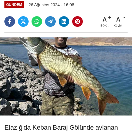
26 Ağustos 2024 - 16:08
GÜNDEM
A
A
Büyüt
Küçült
Elazığ'da Keban Baraj Gölünde avlanan