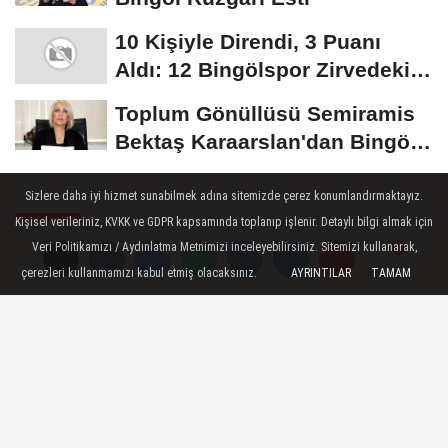
10 Kişiyle Direndi, 3 Puanı
Aldı: 12 Bingölspor Zirvedeki
Yerini Korudu...
Toplum Gönüllüsü Semiramis
Bektaş Karaarslan'dan Bingöl
İçin Deprem...
Sizlere daha iyi hizmet sunabilmek adına sitemizde çerez konumlandırmaktayız.
Kişisel verileriniz, KVKK ve GDPR kapsamında toplanıp işlenir. Detaylı bilgi almak için
GÜNDEM
Veri Politikamızı / Aydınlatma Metnimizi inceleyebilirsiniz. Sitemizi kullanarak,
Yayınlanma: 26 Ağustos 2024 - 16:04
çerezleri kullanmamızı kabul etmiş olacaksınız.
AYRINTILAR
TAMAM
Güncelleme: 26 Ağustos 2024 - 16:09
Yorumlar
Yorumlar
Yorumlar
Kaymakam Aslantatar, Başkan
Kılıç muhtarlarla buluştu
Sarıkamış Kaymakamı Enis Aslantatar ve
Belediye Başkanı Serdar Kılıç, köy ve