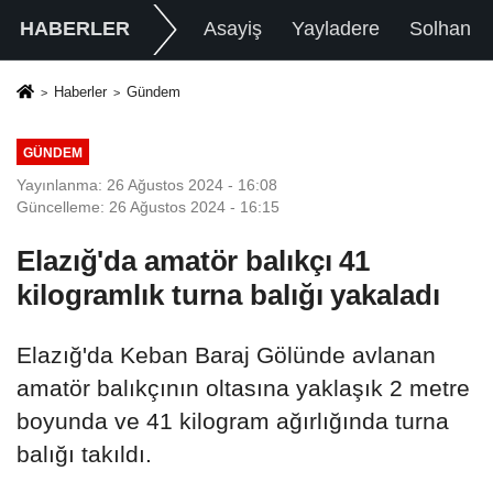
HABERLER
Asayiş
Yayladere
Solhan
Haberler
Gündem
GÜNDEM
Yayınlanma: 26 Ağustos 2024 - 16:08
Güncelleme: 26 Ağustos 2024 - 16:15
Elazığ'da amatör balıkçı 41
kilogramlık turna balığı yakaladı
Elazığ'da Keban Baraj Gölünde avlanan
amatör balıkçının oltasına yaklaşık 2 metre
boyunda ve 41 kilogram ağırlığında turna
balığı takıldı.