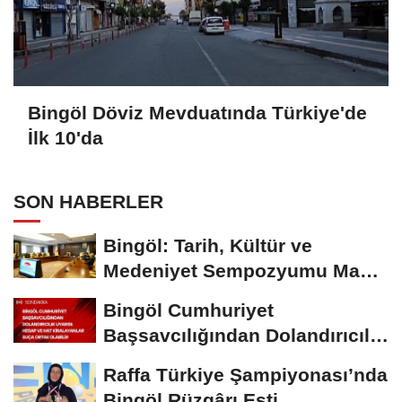
Bingöl Döviz Mevduatında Türkiye'de
İlk 10'da
SON HABERLER
Bingöl: Tarih, Kültür ve
Medeniyet Sempozyumu Mayıs
Ayında Düzenlenecek
Bingöl Cumhuriyet
Başsavcılığından Dolandırıcılık
Uyarısı:...
Raffa Türkiye Şampiyonası’nda
Bingöl Rüzgârı Esti