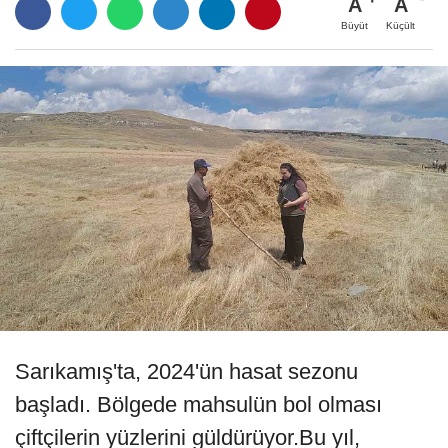
A
A
Büyüt
Küçült
Sarıkamış'ta, 2024'ün hasat sezonu
başladı. Bölgede mahsulün bol olması
çiftçilerin yüzlerini güldürüyor.Bu yıl,