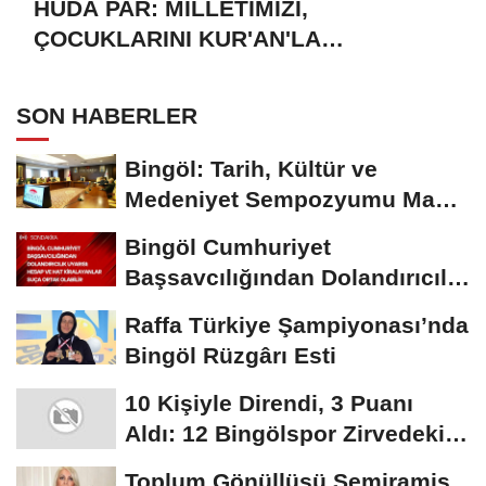
HÜDA PAR: MİLLETİMİZİ,
ÇOCUKLARINI KUR'AN'LA
BULUŞTURMAYA DAVET EDİYORUZ
SON HABERLER
Bingöl: Tarih, Kültür ve
Medeniyet Sempozyumu Mayıs
Ayında Düzenlenecek
Bingöl Cumhuriyet
Başsavcılığından Dolandırıcılık
Uyarısı:...
Raffa Türkiye Şampiyonası’nda
Bingöl Rüzgârı Esti
10 Kişiyle Direndi, 3 Puanı
Aldı: 12 Bingölspor Zirvedeki
Yerini Korudu...
Toplum Gönüllüsü Semiramis