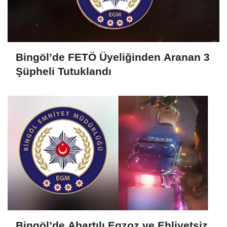
Bingöl’de FETÖ Üyeliğinden Aranan 3
Şüpheli Tutuklandı
Bingöl’de Abartılı Egzoz ve Ehliyetsiz