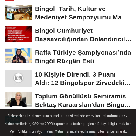
Bingöl: Tarih, Kültür ve
Medeniyet Sempozyumu Mayıs
Ayında Düzenlenecek
Bingöl Cumhuriyet
Başsavcılığından Dolandırıcılık
Uyarısı:...
Raffa Türkiye Şampiyonası’nda
Bingöl Rüzgârı Esti
10 Kişiyle Direndi, 3 Puanı
Aldı: 12 Bingölspor Zirvedeki
Yerini Korudu...
Toplum Gönüllüsü Semiramis
Bektaş Karaarslan'dan Bingöl
İçin Deprem...
Sizlere daha iyi hizmet sunabilmek adına sitemizde çerez konumlandırmaktayız.
EĞITIM
Kişisel verileriniz, KVKK ve GDPR kapsamında toplanıp işlenir. Detaylı bilgi almak için
Yayınlanma: 09 Ağustos 2024 - 12:48
Veri Politikamızı / Aydınlatma Metnimizi inceleyebilirsiniz. Sitemizi kullanarak,
Güncelleme: 09 Ağustos 2024 - 12:51