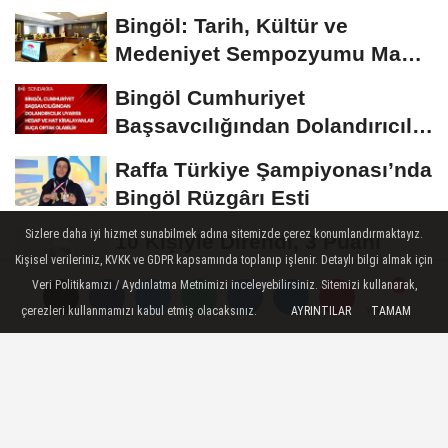
Bingöl: Tarih, Kültür ve
Medeniyet Sempozyumu Mayıs
Ayında Düzenlenecek
Bingöl Cumhuriyet
Başsavcılığından Dolandırıcılık
Uyarısı:...
Raffa Türkiye Şampiyonası’nda
Bingöl Rüzgârı Esti
Sizlere daha iyi hizmet sunabilmek adına sitemizde çerez konumlandırmaktayız.
10 Kişiyle Direndi, 3 Puanı
Kişisel verileriniz, KVKK ve GDPR kapsamında toplanıp işlenir. Detaylı bilgi almak için
Aldı: 12 Bingölspor Zirvedeki
Veri Politikamızı / Aydınlatma Metnimizi inceleyebilirsiniz. Sitemizi kullanarak,
Yerini Korudu...
Toplum Gönüllüsü Semiramis
çerezleri kullanmamızı kabul etmiş olacaksınız.
AYRINTILAR
TAMAM
Yorumlar
Yorumlar
Bektaş Karaarslan'dan Bingöl
İçin Deprem...
Künye
İletişim
Çerez Politikası
Gizlilik İlkeleri