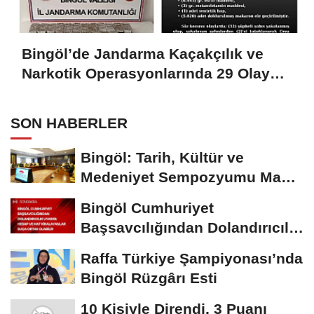
Bingöl’de Jandarma Kaçakçılık ve
Narkotik Operasyonlarında 29 Olaya
Müdahale Etti
SON HABERLER
Bingöl: Tarih, Kültür ve
Medeniyet Sempozyumu Mayıs
Ayında Düzenlenecek
Bingöl Cumhuriyet
Başsavcılığından Dolandırıcılık
Uyarısı:...
Raffa Türkiye Şampiyonası’nda
Bingöl Rüzgârı Esti
10 Kişiyle Direndi, 3 Puanı