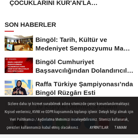
ÇOCUKLARINI KUR'AN'LA
BULUŞTURMAYA DAVET EDİYORUZ
SON HABERLER
Bingöl: Tarih, Kültür ve
Medeniyet Sempozyumu Mayıs
Ayında Düzenlenecek
Bingöl Cumhuriyet
Başsavcılığından Dolandırıcılık
Uyarısı:...
Raffa Türkiye Şampiyonası’nda
Bingöl Rüzgârı Esti
Sizlere daha iyi hizmet sunabilmek adına sitemizde çerez konumlandırmaktayız.
10 Kişiyle Direndi, 3 Puanı
Kişisel verileriniz, KVKK ve GDPR kapsamında toplanıp işlenir. Detaylı bilgi almak için
Aldı: 12 Bingölspor Zirvedeki
Veri Politikamızı / Aydınlatma Metnimizi inceleyebilirsiniz. Sitemizi kullanarak,
Yerini Korudu...
Toplum Gönüllüsü Semiramis
çerezleri kullanmamızı kabul etmiş olacaksınız.
AYRINTILAR
TAMAM
Yorumlar
Yorumlar
Yorumlar
Bektaş Karaarslan'dan Bingöl