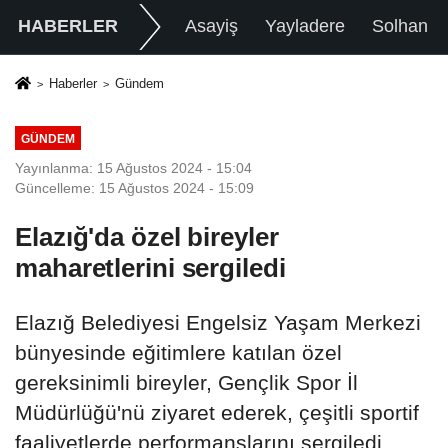
HABERLER
Asayiş
Yayladere
Solhan
Haberler
Gündem
GÜNDEM
Yayınlanma: 15 Ağustos 2024 - 15:04
Güncelleme: 15 Ağustos 2024 - 15:09
Elazığ'da özel bireyler
maharetlerini sergiledi
Elazığ Belediyesi Engelsiz Yaşam Merkezi
bünyesinde eğitimlere katılan özel
gereksinimli bireyler, Gençlik Spor İl
Müdürlüğü'nü ziyaret ederek, çeşitli sportif
faaliyetlerde performanslarını sergiledi.