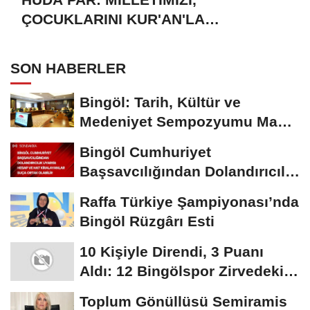
ÇOCUKLARINI KUR'AN'LA
BULUŞTURMAYA DAVET EDİYORUZ
SON HABERLER
Bingöl: Tarih, Kültür ve
Medeniyet Sempozyumu Mayıs
Ayında Düzenlenecek
Bingöl Cumhuriyet
Başsavcılığından Dolandırıcılık
Uyarısı:...
Raffa Türkiye Şampiyonası’nda
Bingöl Rüzgârı Esti
10 Kişiyle Direndi, 3 Puanı
Aldı: 12 Bingölspor Zirvedeki
Yerini Korudu...
Toplum Gönüllüsü Semiramis