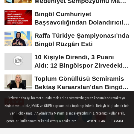
Medeniyet Sempozyumu Mayıs
Ayında Düzenlenecek
Bingöl Cumhuriyet
Başsavcılığından Dolandırıcılık
Uyarısı:...
Raffa Türkiye Şampiyonası’nda
Bingöl Rüzgârı Esti
10 Kişiyle Direndi, 3 Puanı
Aldı: 12 Bingölspor Zirvedeki
Yerini Korudu...
Toplum Gönüllüsü Semiramis
Bektaş Karaarslan'dan Bingöl
İçin Deprem...
Sizlere daha iyi hizmet sunabilmek adına sitemizde çerez konumlandırmaktayız.
GÜNDEM
Kişisel verileriniz, KVKK ve GDPR kapsamında toplanıp işlenir. Detaylı bilgi almak için
Yayınlanma: 22 Ağustos 2024 - 12:47
Veri Politikamızı / Aydınlatma Metnimizi inceleyebilirsiniz. Sitemizi kullanarak,
Güncelleme: 22 Ağustos 2024 - 12:51
çerezleri kullanmamızı kabul etmiş olacaksınız.
AYRINTILAR
TAMAM
Yorumlar
Yorumlar
Ebru Yaşar Erzurum'da