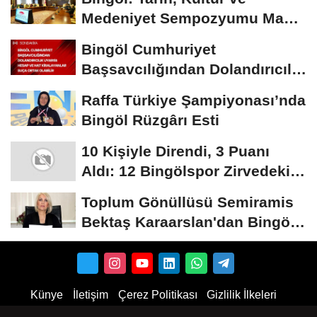
Medeniyet Sempozyumu Mayıs
Ayında Düzenlenecek
Bingöl Cumhuriyet
Başsavcılığından Dolandırıcılık
Uyarısı:...
Raffa Türkiye Şampiyonası’nda
Bingöl Rüzgârı Esti
10 Kişiyle Direndi, 3 Puanı
Aldı: 12 Bingölspor Zirvedeki
Yerini Korudu...
Toplum Gönüllüsü Semiramis
Bektaş Karaarslan'dan Bingöl
İçin Deprem...
Künye
İletişim
Çerez Politikası
Gizlilik İlkeleri