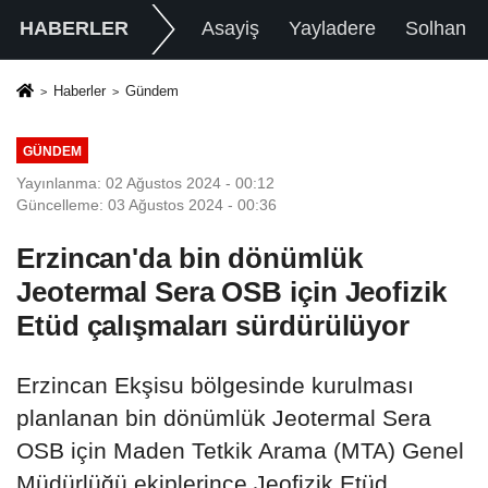
HABERLER
Asayiş
Yayladere
Solhan
Haberler
Gündem
GÜNDEM
Yayınlanma: 02 Ağustos 2024 - 00:12
Güncelleme: 03 Ağustos 2024 - 00:36
Erzincan'da bin dönümlük
Jeotermal Sera OSB için Jeofizik
Etüd çalışmaları sürdürülüyor
Erzincan Ekşisu bölgesinde kurulması
planlanan bin dönümlük Jeotermal Sera
OSB için Maden Tetkik Arama (MTA) Genel
Müdürlüğü ekiplerince Jeofizik Etüd