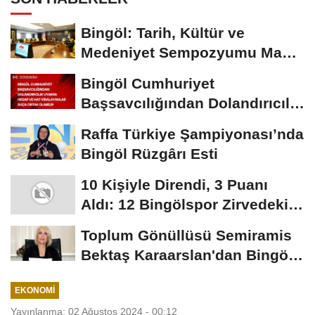
Bingöl: Tarih, Kültür ve
Medeniyet Sempozyumu Mayıs
Ayında Düzenlenecek
Bingöl Cumhuriyet
Başsavcılığından Dolandırıcılık
Uyarısı:...
Raffa Türkiye Şampiyonası’nda
Bingöl Rüzgârı Esti
10 Kişiyle Direndi, 3 Puanı
Aldı: 12 Bingölspor Zirvedeki
Yerini Korudu...
Toplum Gönüllüsü Semiramis
Bektaş Karaarslan'dan Bingöl
İçin Deprem...
EKONOMI
Yayınlanma: 02 Ağustos 2024 - 00:12