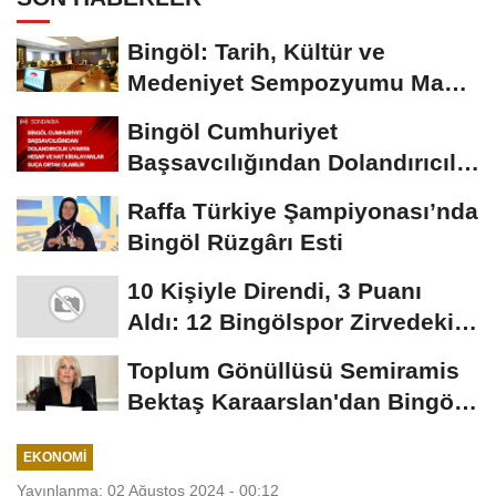
Bingöl: Tarih, Kültür ve
Medeniyet Sempozyumu Mayıs
Ayında Düzenlenecek
Bingöl Cumhuriyet
Başsavcılığından Dolandırıcılık
Uyarısı:...
Raffa Türkiye Şampiyonası’nda
Bingöl Rüzgârı Esti
10 Kişiyle Direndi, 3 Puanı
Aldı: 12 Bingölspor Zirvedeki
Yerini Korudu...
Toplum Gönüllüsü Semiramis
Bektaş Karaarslan'dan Bingöl
İçin Deprem...
EKONOMI
Yayınlanma: 02 Ağustos 2024 - 00:12