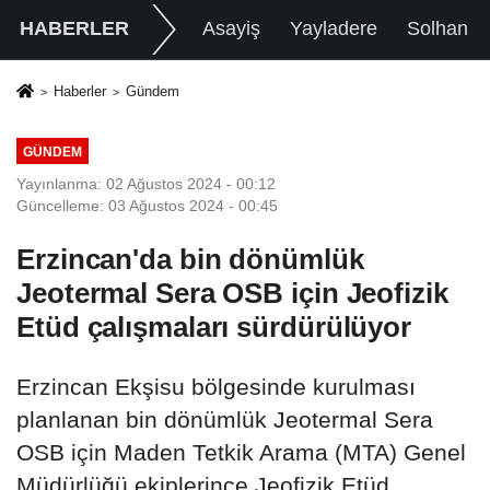
HABERLER
Asayiş
Yayladere
Solhan
Haberler
Gündem
GÜNDEM
Yayınlanma: 02 Ağustos 2024 - 00:12
Güncelleme: 03 Ağustos 2024 - 00:45
Erzincan'da bin dönümlük
Jeotermal Sera OSB için Jeofizik
Etüd çalışmaları sürdürülüyor
Erzincan Ekşisu bölgesinde kurulması
planlanan bin dönümlük Jeotermal Sera
OSB için Maden Tetkik Arama (MTA) Genel
Müdürlüğü ekiplerince Jeofizik Etüd