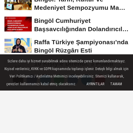
Medeniyet Sempozyumu Mayıs
Ayında Düzenlenecek
Bingöl Cumhuriyet
Başsavcılığından Dolandırıcılık
Uyarısı:...
Raffa Türkiye Şampiyonası’nda
Bingöl Rüzgârı Esti
Sizlere daha iyi hizmet sunabilmek adına sitemizde çerez konumlandırmaktayız.
10 Kişiyle Direndi, 3 Puanı
Kişisel verileriniz, KVKK ve GDPR kapsamında toplanıp işlenir. Detaylı bilgi almak için
Aldı: 12 Bingölspor Zirvedeki
Veri Politikamızı / Aydınlatma Metnimizi inceleyebilirsiniz. Sitemizi kullanarak,
Yerini Korudu...
Toplum Gönüllüsü Semiramis
çerezleri kullanmamızı kabul etmiş olacaksınız.
AYRINTILAR
TAMAM
Yorumlar
Yorumlar
Bektaş Karaarslan'dan Bingöl
İçin Deprem...
Künye
İletişim
Çerez Politikası
Gizlilik İlkeleri