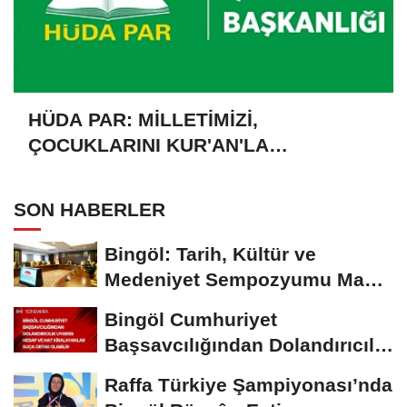
HÜDA PAR: MİLLETİMİZİ,
ÇOCUKLARINI KUR'AN'LA
BULUŞTURMAYA DAVET EDİYORUZ
SON HABERLER
Bingöl: Tarih, Kültür ve
Medeniyet Sempozyumu Mayıs
Ayında Düzenlenecek
Bingöl Cumhuriyet
Başsavcılığından Dolandırıcılık
Uyarısı:...
Raffa Türkiye Şampiyonası’nda