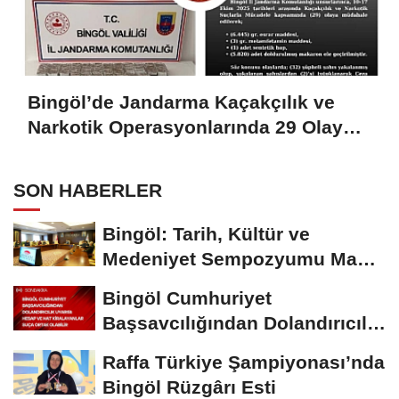
Bingöl’de Jandarma Kaçakçılık ve
Narkotik Operasyonlarında 29 Olaya
Müdahale Etti
SON HABERLER
Bingöl: Tarih, Kültür ve
Medeniyet Sempozyumu Mayıs
Ayında Düzenlenecek
Bingöl Cumhuriyet
Başsavcılığından Dolandırıcılık
Uyarısı:...
Raffa Türkiye Şampiyonası’nda
Bingöl Rüzgârı Esti