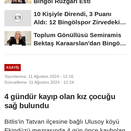
Bingöl Rüzgârı Esti
10 Kişiyle Direndi, 3 Puanı
Aldı: 12 Bingölspor Zirvedeki
Yerini Korudu...
Toplum Gönüllüsü Semiramis
Bektaş Karaarslan'dan Bingöl
İçin Deprem...
ASAYIŞ
Yayınlanma: 11 Ağustos 2024 - 12:16
Güncelleme: 11 Ağustos 2024 - 12:24
4 gündür kayıp olan kız çocuğu
sağ bulundu
Bitlis'in Tatvan ilçesine bağlı Ulusoy köyü
Ekindüzü mezrasında 4 gün önce kaybolan