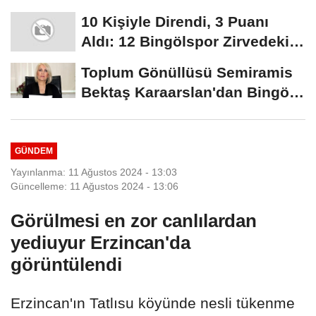
10 Kişiyle Direndi, 3 Puanı
Aldı: 12 Bingölspor Zirvedeki
Yerini Korudu...
Toplum Gönüllüsü Semiramis
Bektaş Karaarslan'dan Bingöl
İçin Deprem...
GÜNDEM
Yayınlanma: 11 Ağustos 2024 - 13:03
Güncelleme: 11 Ağustos 2024 - 13:06
Görülmesi en zor canlılardan
yediuyur Erzincan'da
görüntülendi
Erzincan'ın Tatlısu köyünde nesli tükenme