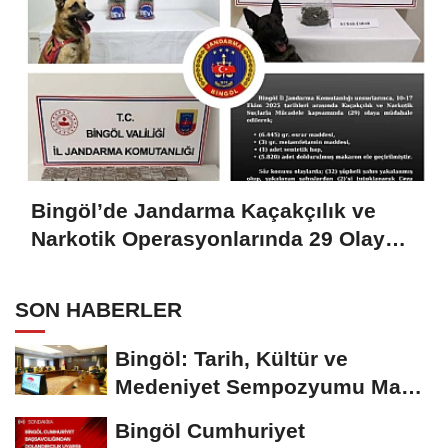
Bingöl’de Jandarma Kaçakçılık ve
Narkotik Operasyonlarında 29 Olaya
Müdahale Etti
SON HABERLER
Bingöl: Tarih, Kültür ve
Medeniyet Sempozyumu Mayıs
Ayında Düzenlenecek
Bingöl Cumhuriyet