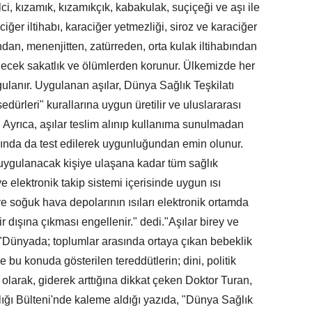
i, kızamık, kızamıkçık, kabakulak, suçiçeği ve aşı ile
iğer iltihabı, karaciğer yetmezliği, siroz ve karaciğer
dan, menenjitten, zatürreden, orta kulak iltihabından
lecek sakatlık ve ölümlerden korunur. Ülkemizde her
gulanır. Uygulanan aşılar, Dünya Sağlık Teşkilatı
dürleri" kurallarına uygun üretilir ve uluslararası
r. Ayrıca, aşılar teslim alınıp kullanıma sunulmadan
ında da test edilerek uygunluğundan emin olunur.
uygulanacak kişiye ulaşana kadar tüm sağlık
ve elektronik takip sistemi içerisinde uygun ısı
ve soğuk hava depolarının ısıları elektronik ortamda
ir dışına çıkması engellenir." dedi."Aşılar birey ve
şı"Dünyada; toplumlar arasında ortaya çıkan bebeklik
 bu konuda gösterilen tereddütlerin; dini, politik
olarak, giderek arttığına dikkat çeken Doktor Turan,
ğı Bülteni'nde kaleme aldığı yazıda, "Dünya Sağlık