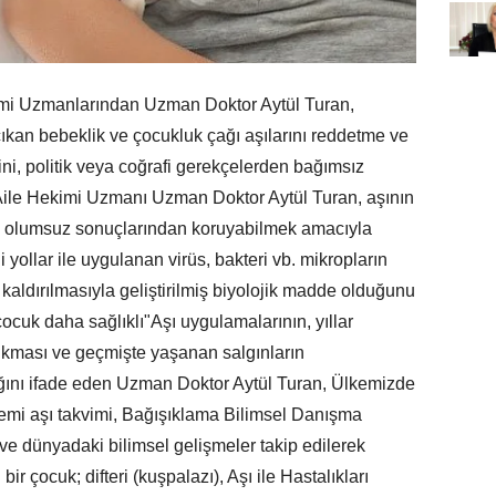
mi Uzmanlarından Uzman Doktor Aytül Turan,
ıkan bebeklik ve çocukluk çağı aşılarını reddetme ve
ini, politik veya coğrafi gerekçelerden bağımsız
ti.Aile Hekimi Uzmanı Uzman Doktor Aytül Turan, aşının
arın olumsuz sonuçlarından koruyabilmek amacıyla
li yollar ile uygulanan virüs, bakteri vb. mikropların
 kaldırılmasıyla geliştirilmiş biyolojik madde olduğunu
çocuk daha sağlıklı"Aşı uygulamalarının, yıllar
alkması ve geçmişte yaşanan salgınların
ğını ifade eden Uzman Doktor Aytül Turan, Ülkemizde
mi aşı takvimi, Bağışıklama Bilimsel Danışma
ve dünyadaki bilimsel gelişmeler takip edilerek
ir çocuk; difteri (kuşpalazı), Aşı ile Hastalıkları