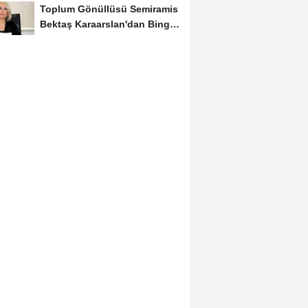
Toplum Gönüllüsü Semiramis
Bektaş Karaarslan'dan Bingöl
İçin Deprem...