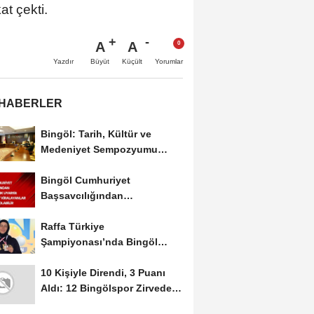
at çekti.
A
A
Büyüt
Küçült
Yazdır
Yorumlar
 HABERLER
Bingöl: Tarih, Kültür ve
Medeniyet Sempozyumu
Mayıs Ayında Düzenlenecek
Bingöl Cumhuriyet
Başsavcılığından
Dolandırıcılık Uyarısı:...
Raffa Türkiye
Şampiyonası’nda Bingöl
Rüzgârı Esti
10 Kişiyle Direndi, 3 Puanı
Aldı: 12 Bingölspor Zirvedeki
Yerini Korudu...