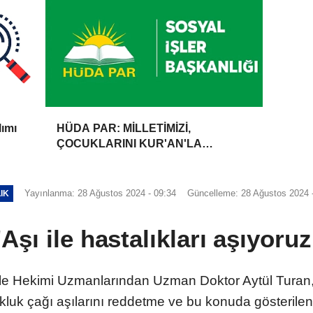
lımı
HÜDA PAR: MİLLETİMİZİ,
ÇOCUKLARINI KUR'AN'LA
BULUŞTURMAYA DAVET
EDİYORUZ
Yayınlanma: 28 Ağustos 2024 - 09:34
Güncelleme: 28 Ağustos 2024 
IK
"Aşı ile hastalıkları aşıyoruz
le Hekimi Uzmanlarından Uzman Doktor Aytül Turan,
luk çağı aşılarını reddetme ve bu konuda gösterilen te