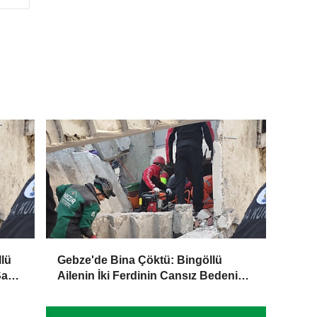
lü
Gebze'de Bina Çöktü: Bingöllü
Sağ
Ailenin İki Ferdinin Cansız Bedenine
Ulaşıldı