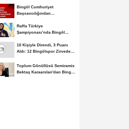
Mayıs Ayında Düzenlenecek
Bingöl Cumhuriyet
Başsavcılığından
Dolandırıcılık Uyarısı:...
Raffa Türkiye
Şampiyonası’nda Bingöl
Rüzgârı Esti
10 Kişiyle Direndi, 3 Puanı
Aldı: 12 Bingölspor Zirvedeki
Yerini Korudu...
Toplum Gönüllüsü Semiramis
Bektaş Karaarslan'dan Bingöl
İçin Deprem...