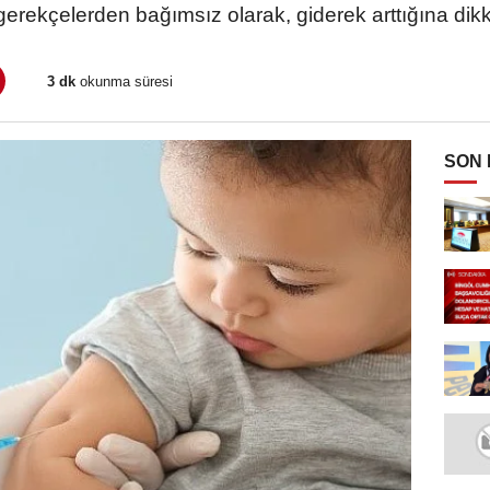
gerekçelerden bağımsız olarak, giderek arttığına dikk
3 dk
okunma süresi
SON