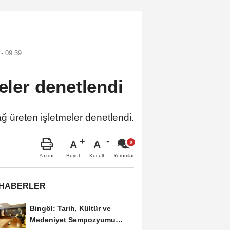
- 09:39
meler denetlendi
yağ üreten işletmeler denetlendi.
A
A
Büyüt
Küçült
Yazdır
Yorumlar
 HABERLER
Bingöl: Tarih, Kültür ve
Medeniyet Sempozyumu