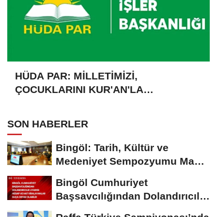
HÜDA PAR: MİLLETİMİZİ,
ÇOCUKLARINI KUR'AN'LA
BULUŞTURMAYA DAVET EDİYORUZ
SON HABERLER
Bingöl: Tarih, Kültür ve
Medeniyet Sempozyumu Mayıs
Ayında Düzenlenecek
Bingöl Cumhuriyet
Başsavcılığından Dolandırıcılık
Uyarısı:...