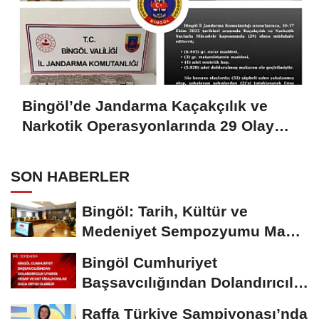
Bingöl’de Jandarma Kaçakçılık ve
Narkotik Operasyonlarında 29 Olaya
Müdahale Etti
SON HABERLER
Bingöl: Tarih, Kültür ve
Medeniyet Sempozyumu Mayıs
Ayında Düzenlenecek
Bingöl Cumhuriyet
Başsavcılığından Dolandırıcılık
Uyarısı:...
Raffa Türkiye Şampiyonası’nda