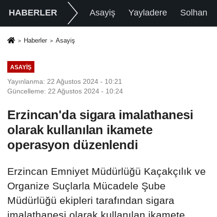
HABERLER
Asayiş
Yayladere
Solhan
Haberler
Asayiş
ASAYIŞ
Yayınlanma: 22 Ağustos 2024 - 10:21
Güncelleme: 22 Ağustos 2024 - 10:24
Erzincan'da sigara imalathanesi
olarak kullanılan ikamete
operasyon düzenlendi
Erzincan Emniyet Müdürlüğü Kaçakçılık ve
Organize Suçlarla Mücadele Şube
Müdürlüğü ekipleri tarafından sigara
imalathanesi olarak kullanılan ikamete