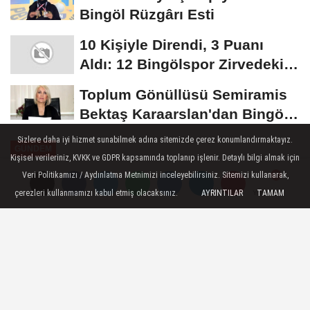
Bingöl Rüzgârı Esti
10 Kişiyle Direndi, 3 Puanı
Aldı: 12 Bingölspor Zirvedeki
Yerini Korudu...
Toplum Gönüllüsü Semiramis
Bektaş Karaarslan'dan Bingöl
İçin Deprem...
Sizlere daha iyi hizmet sunabilmek adına sitemizde çerez konumlandırmaktayız.
GÜNDEM
Kişisel verileriniz, KVKK ve GDPR kapsamında toplanıp işlenir. Detaylı bilgi almak için
Yayınlanma: 22 Ağustos 2024 - 10:04
Veri Politikamızı / Aydınlatma Metnimizi inceleyebilirsiniz. Sitemizi kullanarak,
Güncelleme: 22 Ağustos 2024 - 10:09
çerezleri kullanmamızı kabul etmiş olacaksınız.
AYRINTILAR
TAMAM
Yorumlar
Yorumlar
Irak sınırında istinat duvarı
çalışması devam ediyor
Hakkari'nin Yüksekova ilçesinin Irak
sınırında bulunan Dağlıca köyü yolunda